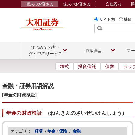
個人のお客さま
法人のお客さま
会社案内
採
サイト内
株価
はじめての方・
取扱商品
マ
ダイワのサービス
株式
投資信託
債券
ラッ
金融・証券用語解説
[年金の財政検証]
年金の財政検証
（
ねんきんのざいせいけんしょう
）
カテゴリ ：
経済
/
年金・保険
/
金融