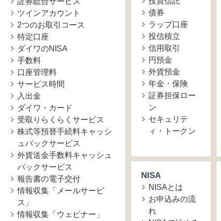
投資信託
証券総合サービス
債券
ツインアカウント
ラップ口座
2つのお取引コース
投信積立
特定口座
信用取引
ダイワのNISA
円預金
手数料
外貨預金
口座管理料
年金・保険
サービス時間
証券担保ロー
入出金
ン
ダイワ・カード
セキュリテ
受取りらくらくサービス
ィ・トークン
株式等預替手続料キャッシ
ュバックサービス
外貨送金手数料キャッシュ
バックサービス
NISA
報告書の電子交付
NISAとは
情報収集「メールサービ
お申込みの流
ス」
れ
情報収集「ウェビナー」