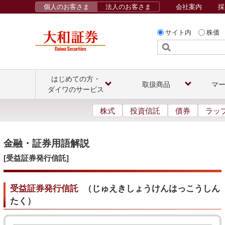
個人のお客さま
法人のお客さま
会社案内
採
サイト内
株価
はじめての方・
取扱商品
マ
ダイワのサービス
株式
投資信託
債券
ラッ
金融・証券用語解説
[受益証券発行信託]
受益証券発行信託
（
じゅえきしょうけんはっこうしん
たく
）