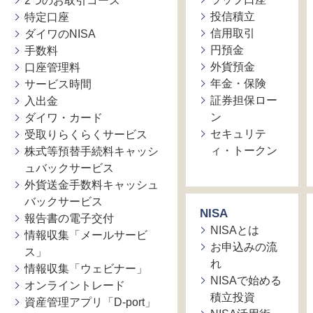
2つのお取引コース
投信積立
特定口座
信用取引
ダイワのNISA
円預金
手数料
外貨預金
口座管理料
年金・保険
サービス時間
証券担保ロー
入出金
ン
ダイワ・カード
セキュリテ
受取りらくらくサービス
ィ・トークン
株式等預替手続料キャッシ
ュバックサービス
外貨送金手数料キャッシュ
バックサービス
NISA
報告書の電子交付
NISAとは
情報収集「メールサービ
お申込みの流
ス」
れ
情報収集「ウェビナー」
NISAで始める
オンライントレード
積立投資
資産管理アプリ「D-port」