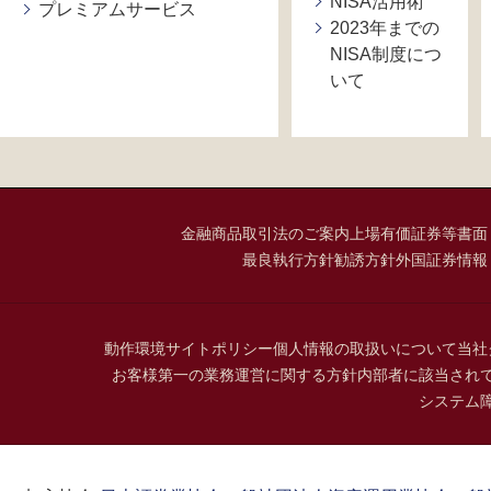
NISA活用術
プレミアムサービス
2023年までの
NISA制度につ
いて
金融商品取引法のご案内
上場有価証券等書面
最良執行方針
勧誘方針
外国証券情報
動作環境
サイトポリシー
個人情報の取扱いについて
当社
お客様第一の業務運営に関する方針
内部者に該当され
システム