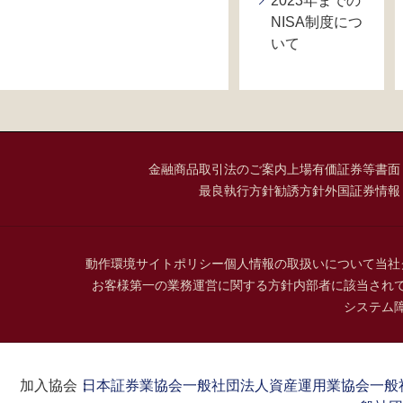
2023年までの
NISA制度につ
いて
金融商品取引法のご案内
上場有価証券等書面
最良執行方針
勧誘方針
外国証券情報
動作環境
サイトポリシー
個人情報の取扱いについて
当社
お客様第一の業務運営に関する方針
内部者に該当され
システム
加入協会：
日本証券業協会
一般社団法人資産運用業協会
一般