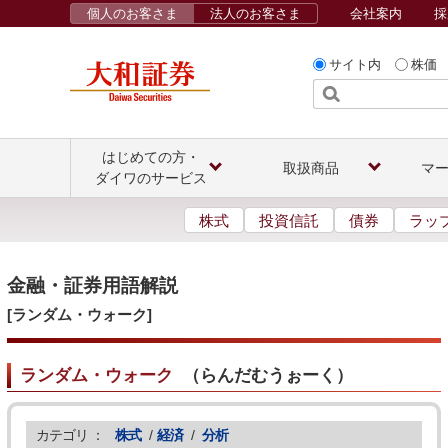
個人のお客さま
法人のお客さま
会社案内
採
サイト内
株価
はじめての方・
取扱商品
マ
ダイワのサービス
株式
投資信託
債券
ラッ
金融・証券用語解説
[ランダム・ウォーク]
ランダム・ウォーク
（
らんだむうぉーく
）
カテゴリ ：
株式
/
経済
/
分析