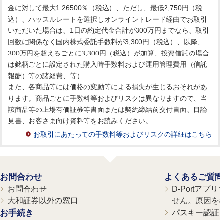
金に対して最大1.26500％（税込）、ただし、最低2,750円（税
込）、ハッスルレートを選択しオンライントレード経由でお取引
いただいた場合は、1日の約定代金合計が300万円までなら、取引
回数に関係なく国内株式委託手数料が3,300円（税込）、以降、
300万円を超えるごとに3,300円（税込）が加算、投資信託の場合
は銘柄ごとに設定された購入時手数料および運用管理費用（信託
報酬）等の諸経費、等）
また、各商品等には価格の変動等による損失が生じるおそれがあ
ります。商品ごとに手数料等およびリスクは異なりますので、当
該商品等の上場有価証券等書面または契約締結前交付書面、目論
見書、お客さま向け資料等をお読みください。
お取引にあたっての手数料等およびリスクの詳細はこちら
お問合わせ
よくあるご質
お問合わせ
D-Portア
大和証券以外の窓口
せん。原因を
お手続き
パスキー認証、