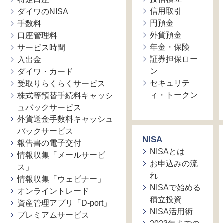
信用取引
ダイワのNISA
円預金
手数料
外貨預金
口座管理料
年金・保険
サービス時間
証券担保ロー
入出金
ン
ダイワ・カード
セキュリテ
受取りらくらくサービス
ィ・トークン
株式等預替手続料キャッシ
ュバックサービス
外貨送金手数料キャッシュ
バックサービス
NISA
報告書の電子交付
NISAとは
情報収集「メールサービ
お申込みの流
ス」
れ
情報収集「ウェビナー」
NISAで始める
オンライントレード
積立投資
資産管理アプリ「D-port」
NISA活用術
プレミアムサービス