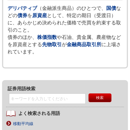
デリバティブ
（金融派生商品）のひとつで、
国債
な
どの
債券
を
原資産
として、特定の期日（受渡日）
に、あらかじめ決められた価格で売買を約束する取
引のこと。
債券のほか、
株価指数
や石油、貴金属、農産物など
を原資産とする
先物取引
が
金融商品取引所
に上場さ
れています。
証券用語検索
よく検索される用語
移動平均線