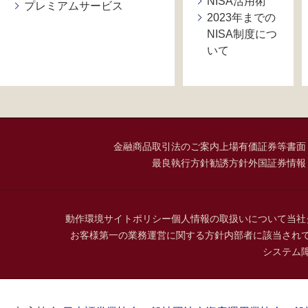
NISA活用術
プレミアムサービス
2023年までの
NISA制度につ
いて
金融商品取引法のご案内
上場有価証券等書面
最良執行方針
勧誘方針
外国証券情報
動作環境
サイトポリシー
個人情報の取扱いについて
当社
お客様第一の業務運営に関する方針
内部者に該当され
システム