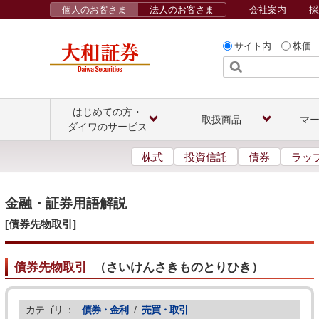
個人のお客さま
法人のお客さま
会社案内
採
サイト内
株価
はじめての方・
取扱商品
マ
ダイワのサービス
株式
投資信託
債券
ラッ
金融・証券用語解説
[債券先物取引]
債券先物取引
（
さいけんさきものとりひき
）
カテゴリ ：
債券・金利
/
売買・取引