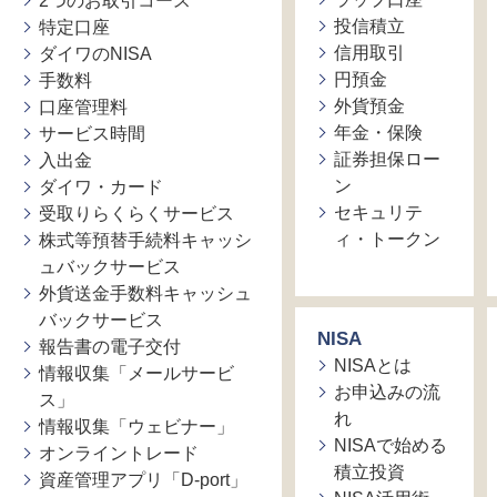
2つのお取引コース
投信積立
特定口座
信用取引
ダイワのNISA
円預金
手数料
外貨預金
口座管理料
年金・保険
サービス時間
証券担保ロー
入出金
ン
ダイワ・カード
セキュリテ
受取りらくらくサービス
ィ・トークン
株式等預替手続料キャッシ
ュバックサービス
外貨送金手数料キャッシュ
バックサービス
NISA
報告書の電子交付
NISAとは
情報収集「メールサービ
お申込みの流
ス」
れ
情報収集「ウェビナー」
NISAで始める
オンライントレード
積立投資
資産管理アプリ「D-port」