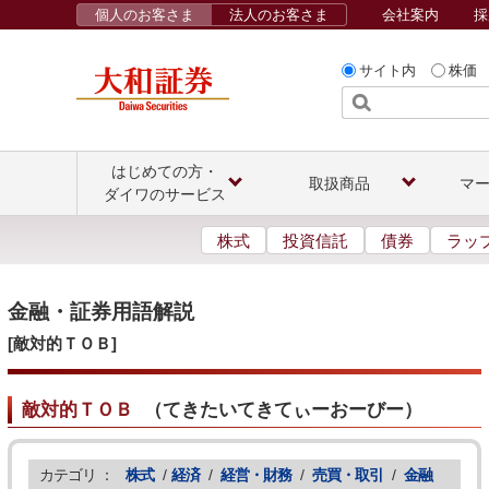
個人のお客さま
法人のお客さま
会社案内
採
サイト内
株価
はじめての方・
取扱商品
マ
ダイワのサービス
株式
投資信託
債券
ラッ
金融・証券用語解説
[敵対的ＴＯＢ]
敵対的ＴＯＢ
（
てきたいてきてぃーおーびー
）
カテゴリ ：
株式
/
経済
/
経営・財務
/
売買・取引
/
金融