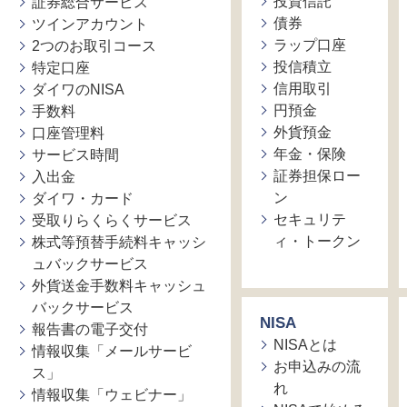
投資信託
証券総合サービス
債券
ツインアカウント
ラップ口座
2つのお取引コース
投信積立
特定口座
信用取引
ダイワのNISA
円預金
手数料
外貨預金
口座管理料
年金・保険
サービス時間
証券担保ロー
入出金
ン
ダイワ・カード
セキュリテ
受取りらくらくサービス
ィ・トークン
株式等預替手続料キャッシ
ュバックサービス
外貨送金手数料キャッシュ
バックサービス
NISA
報告書の電子交付
NISAとは
情報収集「メールサービ
お申込みの流
ス」
れ
情報収集「ウェビナー」