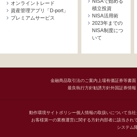
NISAで始める
オンライントレード
積立投資
資産管理アプリ「D-port」
NISA活用術
プレミアムサービス
2023年までの
NISA制度につ
いて
金融商品取引法のご案内
上場有価証券等書面
最良執行方針
勧誘方針
外国証券情報
動作環境
サイトポリシー
個人情報の取扱いについて
当社
お客様第一の業務運営に関する方針
内部者に該当され
システム