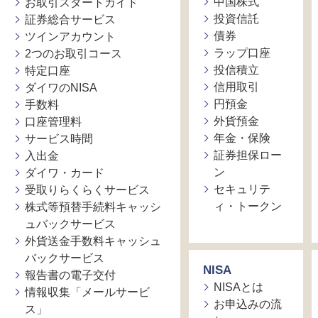
中国株式
お取引スタートガイド
投資信託
証券総合サービス
債券
ツインアカウント
ラップ口座
2つのお取引コース
投信積立
特定口座
信用取引
ダイワのNISA
円預金
手数料
外貨預金
口座管理料
年金・保険
サービス時間
証券担保ロー
入出金
ン
ダイワ・カード
セキュリテ
受取りらくらくサービス
ィ・トークン
株式等預替手続料キャッシ
ュバックサービス
外貨送金手数料キャッシュ
バックサービス
NISA
報告書の電子交付
NISAとは
情報収集「メールサービ
お申込みの流
ス」