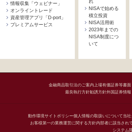
れ
情報収集「ウェビナー」
NISAで始める
オンライントレード
積立投資
資産管理アプリ「D-port」
NISA活用術
プレミアムサービス
2023年までの
NISA制度につ
いて
金融商品取引法のご案内
上場有価証券等書面
最良執行方針
勧誘方針
外国証券情報
動作環境
サイトポリシー
個人情報の取扱いについて
当社
お客様第一の業務運営に関する方針
内部者に該当され
システム