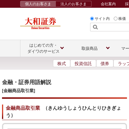
個人のお客さま
法人のお客さま
会社案内
採
サイト内
株価
はじめての方・
取扱商品
マ
ダイワのサービス
株式
投資信託
債券
ラッ
金融・証券用語解説
[金融商品取引業]
金融商品取引業
（
きんゆうしょうひんとりひきぎょ
う
）