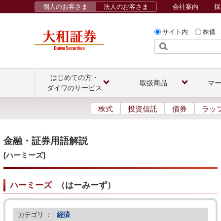
個人のお客さま
法人のお客さま
会社案内
採
サイト内
株価
はじめての方・
取扱商品
マ
ダイワのサービス
株式
投資信託
債券
ラッ
金融・証券用語解説
[ハーミーズ]
ハーミーズ
（
はーみーず
）
カテゴリ ：
経済