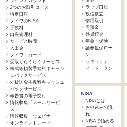
債券
ツインアカウント
ラップ口座
2つのお取引コース
投信積立
特定口座
信用取引
ダイワのNISA
円預金
手数料
外貨預金
口座管理料
年金・保険
サービス時間
証券担保ロー
入出金
ン
ダイワ・カード
セキュリテ
受取りらくらくサービス
ィ・トークン
株式等預替手続料キャッシ
ュバックサービス
外貨送金手数料キャッシュ
バックサービス
NISA
報告書の電子交付
NISAとは
情報収集「メールサービ
お申込みの流
ス」
れ
情報収集「ウェビナー」
NISAで始める
オンライントレード