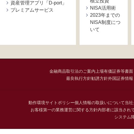
積立投資
資産管理アプリ「D-port」
NISA活用術
プレミアムサービス
2023年までの
NISA制度につ
いて
金融商品取引法のご案内
上場有価証券等書面
最良執行方針
勧誘方針
外国証券情報
動作環境
サイトポリシー
個人情報の取扱いについて
当社
お客様第一の業務運営に関する方針
内部者に該当され
システム