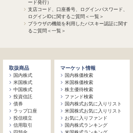
ード発行）
支店コード、口座番号、ログインパスワード、
ログインIDに関するご質問＜一覧＞
ブラウザの機能を利用したパスキー認証に関す
るご質問＜一覧＞
取扱商品
マーケット情報
国内株式
国内株価検索
米国株式
米国株価検索
中国株式
株主優待検索
投資信託
ファンド検索
債券
国内株式お気に入りリスト
ラップ口座
米国株式お気に入りリスト
投信積立
お気に入りファンド
信用取引
国内株式ランキング
円預金
米国株式ランキング