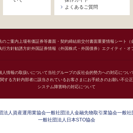
よくあるご質問
法のご案内
上場有価証券等書面・契約締結前交付書面
重要情報シート（
執行方針
勧誘方針
外国証券情報（外国株式・外国債券）
エクイティ・オ
個人情報の取扱いについて
当社グループの反社会的勢力への対応につい
関する方針
内部者に該当されているお客さまにお手続きのお願い
不公正
システム障害時の対応について
団法人資産運用業協会
一般社団法人金融先物取引業協会
一般社
一般社団法人日本STO協会