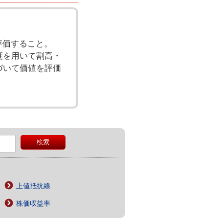
を評価すること。
度を用いて割高・
づいて価値を評価
上値抵抗線
株価収益率