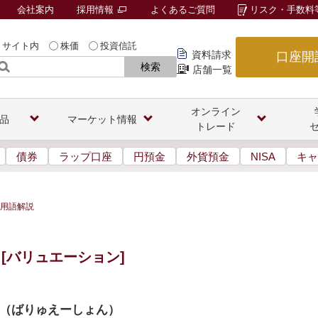
会社案内
採用情報
よくあるご質問
リスク・手数料
サイト内
株価
投資信託
資料請求
口座開
検索
店舗一覧
オンライン
品
マーケット情報
トレード
債券
ラップ口座
円預金
外貨預金
NISA
キャ
用語解説
[バリュエーション]
（
ばりゅえーしょん
）