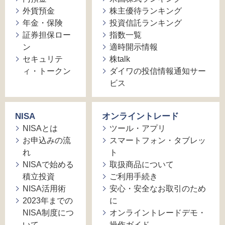
外貨預金
株主優待ランキング
年金・保険
投資信託ランキング
証券担保ロー
指数一覧
ン
適時開示情報
セキュリテ
株talk
ィ・トークン
ダイワの投信情報通知サー
ビス
NISA
オンライントレード
NISAとは
ツール・アプリ
お申込みの流
スマートフォン・タブレッ
れ
ト
NISAで始める
取扱商品について
積立投資
ご利用手続き
NISA活用術
安心・安全なお取引のため
2023年までの
に
NISA制度につ
オンライントレードデモ・
いて
操作ガイド