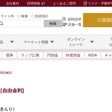
会社案内
採用情報
よくあるご質問
リスク・手数料
サイト内
株価
投資信託
資料請求
口座開
検索
店舗一覧
オンライン
品
マーケット情報
トレード
債券
ラップ口座
円預金
外貨預金
NISA
キャ
用語解説
[自由金利]
きんり
）