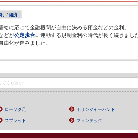
利
/
経済
需給に応じて金融機関が自由に決める預金などの金利。
などが
公定歩合
に連動する規制金利の時代が長く続きましたが
自由化が進みました。
ローソク足
ボリンジャーバンド
スプレッド
フィンテック