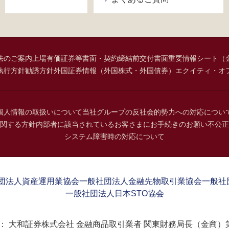
法のご案内
上場有価証券等書面・契約締結前交付書面
重要情報シート（
執行方針
勧誘方針
外国証券情報（外国株式・外国債券）
エクイティ・オ
個人情報の取扱いについて
当社グループの反社会的勢力への対応につい
関する方針
内部者に該当されているお客さまにお手続きのお願い
不公正
システム障害時の対応について
団法人資産運用業協会
一般社団法人金融先物取引業協会
一般社
一般社団法人日本STO協会
：
大和証券株式会社 金融商品取引業者 関東財務局長（金商）第