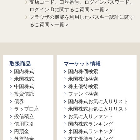
支店コード、口座番号、ログインパスワード、
ログインIDに関するご質問＜一覧＞
ブラウザの機能を利用したパスキー認証に関す
るご質問＜一覧＞
取扱商品
マーケット情報
国内株式
国内株価検索
米国株式
米国株価検索
中国株式
株主優待検索
投資信託
ファンド検索
債券
国内株式お気に入りリスト
ラップ口座
米国株式お気に入りリスト
投信積立
お気に入りファンド
信用取引
国内株式ランキング
円預金
米国株式ランキング
外貨預金
株主優待ランキング