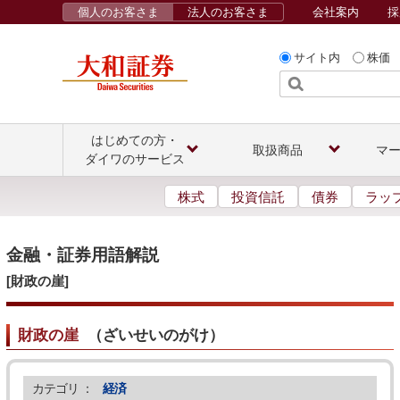
個人のお客さま
法人のお客さま
会社案内
採
サイト内
株価
はじめての方・
取扱商品
マ
ダイワのサービス
株式
投資信託
債券
ラッ
金融・証券用語解説
[財政の崖]
財政の崖
（
ざいせいのがけ
）
カテゴリ ：
経済