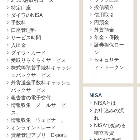
2つのお取引コース
投信積立
特定口座
信用取引
ダイワのNISA
円預金
手数料
外貨預金
口座管理料
年金・保険
サービス時間
証券担保ロー
入出金
ン
ダイワ・カード
セキュリテ
受取りらくらくサービス
ィ・トークン
株式等預替手続料キャッシ
ュバックサービス
外貨送金手数料キャッシュ
バックサービス
NISA
報告書の電子交付
NISAとは
情報収集「メールサービ
お申込みの流
ス」
れ
情報収集「ウェビナー」
NISAで始める
オンライントレード
積立投資
資産管理アプリ「D-port」