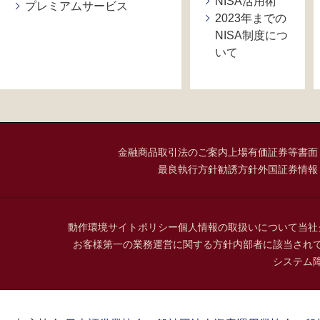
NISA活用術
プレミアムサービス
2023年までの
NISA制度につ
いて
金融商品取引法のご案内
上場有価証券等書面
最良執行方針
勧誘方針
外国証券情報
動作環境
サイトポリシー
個人情報の取扱いについて
当社
お客様第一の業務運営に関する方針
内部者に該当され
システム