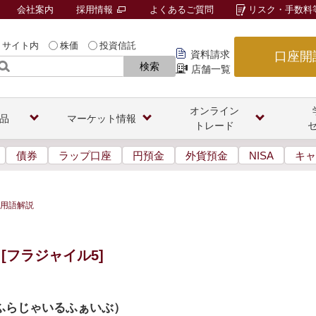
会社案内
採用情報
よくあるご質問
リスク・手数料
サイト内
株価
投資信託
資料請求
口座開
検索
店舗一覧
オンライン
品
マーケット情報
トレード
債券
ラップ口座
円預金
外貨預金
NISA
キャ
用語解説
[フラジャイル5]
ふらじゃいるふぁいぶ
）