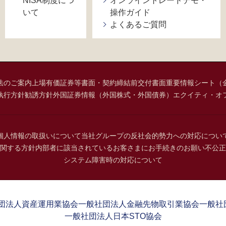
NISA制度につ
オンライントレードデモ・
いて
操作ガイド
よくあるご質問
法のご案内
上場有価証券等書面・契約締結前交付書面
重要情報シート（
執行方針
勧誘方針
外国証券情報（外国株式・外国債券）
エクイティ・オ
個人情報の取扱いについて
当社グループの反社会的勢力への対応につい
関する方針
内部者に該当されているお客さまにお手続きのお願い
不公正
システム障害時の対応について
団法人資産運用業協会
一般社団法人金融先物取引業協会
一般社
一般社団法人日本STO協会