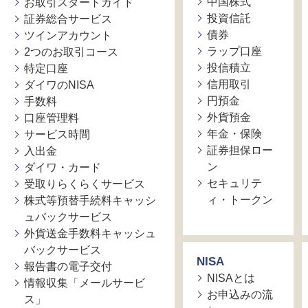
中国株式
お取引スタートガイド
投資信託
証券総合サービス
債券
ツインアカウント
ラップ口座
2つのお取引コース
投信積立
特定口座
信用取引
ダイワのNISA
円預金
手数料
外貨預金
口座管理料
年金・保険
サービス時間
証券担保ロー
入出金
ン
ダイワ・カード
セキュリテ
受取りらくらくサービス
ィ・トークン
株式等預替手続料キャッシ
ュバックサービス
外貨送金手数料キャッシュ
バックサービス
NISA
報告書の電子交付
NISAとは
情報収集「メールサービ
お申込みの流
ス」