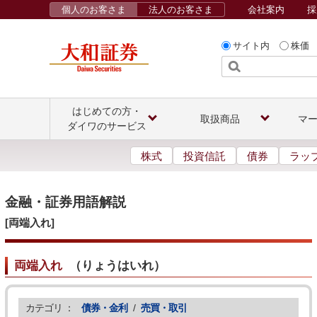
個人のお客さま
法人のお客さま
会社案内
採
サイト内
株価
はじめての方・
取扱商品
マ
ダイワのサービス
株式
投資信託
債券
ラッ
金融・証券用語解説
[両端入れ]
両端入れ
（
りょうはいれ
）
カテゴリ ：
債券・金利
/
売買・取引