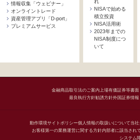
れ
情報収集「ウェビナー」
NISAで始める
オンライントレード
積立投資
資産管理アプリ「D-port」
NISA活用術
プレミアムサービス
2023年までの
NISA制度につ
いて
金融商品取引法のご案内
上場有価証券等書面
最良執行方針
勧誘方針
外国証券情報
動作環境
サイトポリシー
個人情報の取扱いについて
当社
お客様第一の業務運営に関する方針
内部者に該当され
システム