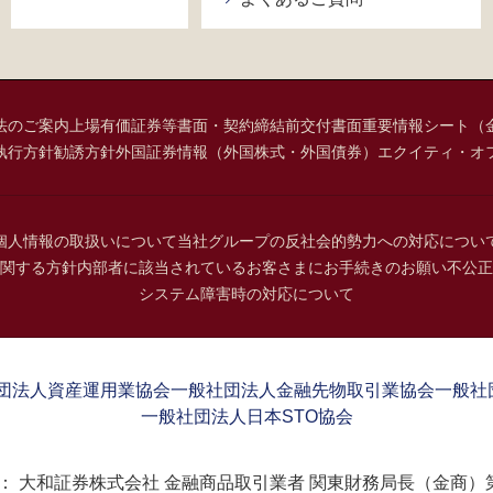
法のご案内
上場有価証券等書面・契約締結前交付書面
重要情報シート（
執行方針
勧誘方針
外国証券情報（外国株式・外国債券）
エクイティ・オ
個人情報の取扱いについて
当社グループの反社会的勢力への対応につい
関する方針
内部者に該当されているお客さまにお手続きのお願い
不公正
システム障害時の対応について
団法人資産運用業協会
一般社団法人金融先物取引業協会
一般社
一般社団法人日本STO協会
：
大和証券株式会社 金融商品取引業者 関東財務局長（金商）第