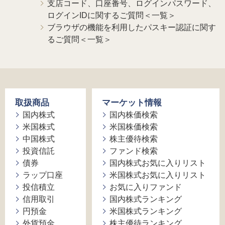
支店コード、口座番号、ログインパスワード、
ログインIDに関するご質問＜一覧＞
ブラウザの機能を利用したパスキー認証に関す
るご質問＜一覧＞
取扱商品
マーケット情報
国内株式
国内株価検索
米国株式
米国株価検索
中国株式
株主優待検索
投資信託
ファンド検索
債券
国内株式お気に入りリスト
ラップ口座
米国株式お気に入りリスト
投信積立
お気に入りファンド
信用取引
国内株式ランキング
円預金
米国株式ランキング
外貨預金
株主優待ランキング