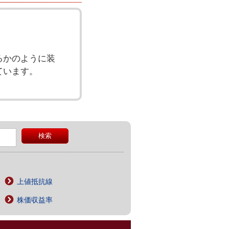
。
るかのように装
ています。
上値抵抗線
株価収益率