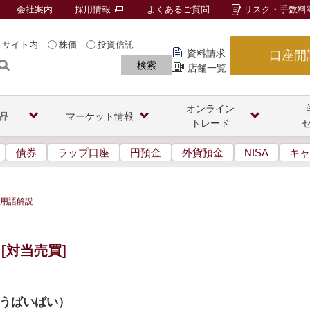
会社案内
採用情報
よくあるご質問
リスク・手数料
サイト内
株価
投資信託
資料請求
口座開
検索
店舗一覧
オンライン
品
マーケット情報
トレード
債券
ラップ口座
円預金
外貨預金
NISA
キャ
用語解説
[対当売買]
うばいばい
）