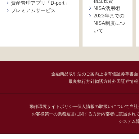
積立投資
資産管理アプリ「D-port」
NISA活用術
プレミアムサービス
2023年までの
NISA制度につ
いて
金融商品取引法のご案内
上場有価証券等書面
最良執行方針
勧誘方針
外国証券情報
動作環境
サイトポリシー
個人情報の取扱いについて
当社
お客様第一の業務運営に関する方針
内部者に該当され
システム