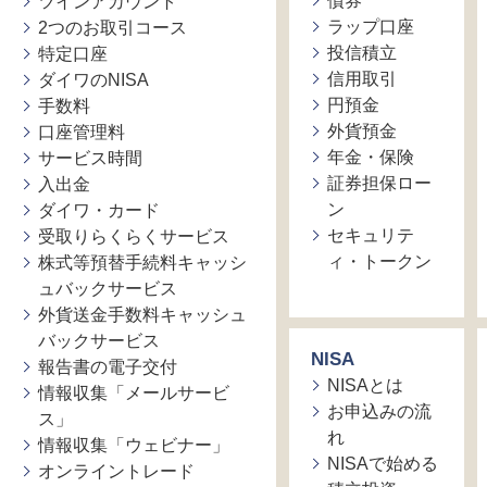
債券
ツインアカウント
ラップ口座
2つのお取引コース
投信積立
特定口座
信用取引
ダイワのNISA
円預金
手数料
外貨預金
口座管理料
年金・保険
サービス時間
証券担保ロー
入出金
ン
ダイワ・カード
セキュリテ
受取りらくらくサービス
ィ・トークン
株式等預替手続料キャッシ
ュバックサービス
外貨送金手数料キャッシュ
バックサービス
NISA
報告書の電子交付
NISAとは
情報収集「メールサービ
お申込みの流
ス」
れ
情報収集「ウェビナー」
NISAで始める
オンライントレード