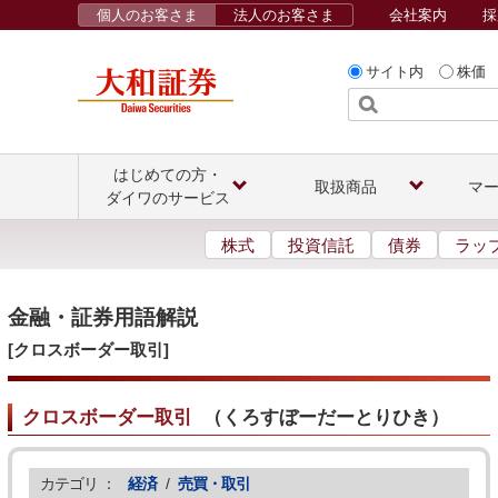
個人のお客さま
法人のお客さま
会社案内
採
サイト内
株価
はじめての方・
取扱商品
マ
ダイワのサービス
株式
投資信託
債券
ラッ
金融・証券用語解説
[クロスボーダー取引]
クロスボーダー取引
（
くろすぼーだーとりひき
）
カテゴリ ：
経済
/
売買・取引