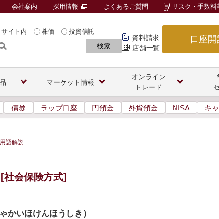
会社案内
採用情報
よくあるご質問
リスク・手数料
サイト内
株価
投資信託
資料請求
口座開
検索
店舗一覧
オンライン
品
マーケット情報
トレード
債券
ラップ口座
円預金
外貨預金
NISA
キャ
用語解説
[社会保険方式]
ゃかいほけんほうしき
）