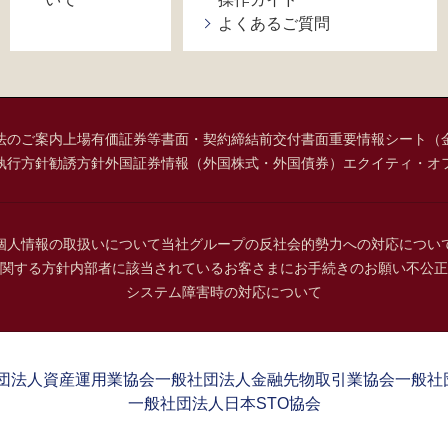
よくあるご質問
法のご案内
上場有価証券等書面・契約締結前交付書面
重要情報シート（
執行方針
勧誘方針
外国証券情報（外国株式・外国債券）
エクイティ・オ
個人情報の取扱いについて
当社グループの反社会的勢力への対応につい
関する方針
内部者に該当されているお客さまにお手続きのお願い
不公正
システム障害時の対応について
団法人資産運用業協会
一般社団法人金融先物取引業協会
一般社
一般社団法人日本STO協会