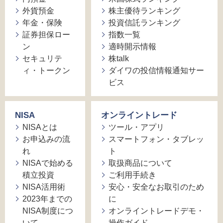
外貨預金
株主優待ランキング
年金・保険
投資信託ランキング
証券担保ロー
指数一覧
ン
適時開示情報
セキュリテ
株talk
ィ・トークン
ダイワの投信情報通知サー
ビス
NISA
オンライントレード
NISAとは
ツール・アプリ
お申込みの流
スマートフォン・タブレッ
れ
ト
NISAで始める
取扱商品について
積立投資
ご利用手続き
NISA活用術
安心・安全なお取引のため
2023年までの
に
NISA制度につ
オンライントレードデモ・
いて
操作ガイド