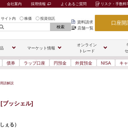
会社案内
採用情報
よくあるご質問
リスク・手数料
サイト内
株価
投資信託
資料請求
口座開
検索
店舗一覧
オンライン
品
マーケット情報
トレード
債券
ラップ口座
円預金
外貨預金
NISA
キャ
用語解説
[ブッシェル]
しぇる
）