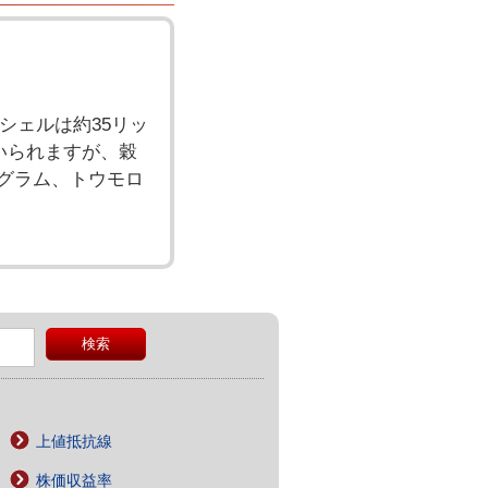
シェルは約35リッ
いられますが、穀
ログラム、トウモロ
上値抵抗線
株価収益率