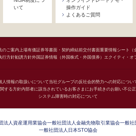
NISA制度につ
オンライントレードデモ・
いて
操作ガイド
よくあるご質問
法のご案内
上場有価証券等書面・契約締結前交付書面
重要情報シート（
執行方針
勧誘方針
外国証券情報（外国株式・外国債券）
エクイティ・オ
個人情報の取扱いについて
当社グループの反社会的勢力への対応につい
関する方針
内部者に該当されているお客さまにお手続きのお願い
不公正
システム障害時の対応について
団法人資産運用業協会
一般社団法人金融先物取引業協会
一般社
一般社団法人日本STO協会