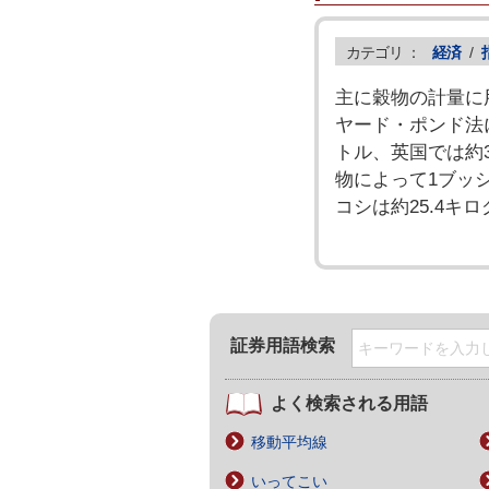
カテゴリ ：
経済
/
主に穀物の計量に
ヤード・ポンド法
トル、英国では約
物によって1ブッ
コシは約25.4キ
証券用語検索
よく検索される用語
移動平均線
いってこい