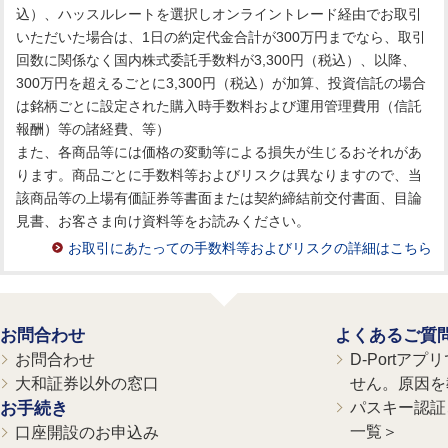
込）、ハッスルレートを選択しオンライントレード経由でお取引
いただいた場合は、1日の約定代金合計が300万円までなら、取引
回数に関係なく国内株式委託手数料が3,300円（税込）、以降、
300万円を超えるごとに3,300円（税込）が加算、投資信託の場合
は銘柄ごとに設定された購入時手数料および運用管理費用（信託
報酬）等の諸経費、等）
また、各商品等には価格の変動等による損失が生じるおそれがあ
ります。商品ごとに手数料等およびリスクは異なりますので、当
該商品等の上場有価証券等書面または契約締結前交付書面、目論
見書、お客さま向け資料等をお読みください。
お取引にあたっての手数料等およびリスクの詳細はこちら
お問合わせ
よくあるご質
お問合わせ
D-Portア
大和証券以外の窓口
せん。原因を
お手続き
パスキー認証、
一覧＞
口座開設のお申込み