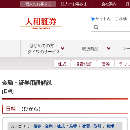
個人のお客さま
法人のお客さま
会社案内
採
サイト内
株価
はじめての方・
取扱商品
マ
ダイワのサービス
株式
投資信託
債券
ラッ
金融・証券用語解説
[日柄]
日柄
（
ひがら
）
カテゴリ ：
債券・金利
/
株式
/
為替
/
売買・取引
/
相場