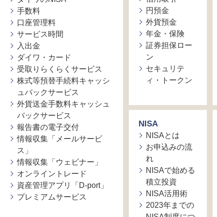
円預金
手数料
外貨預金
口座管理料
年金・保険
サービス時間
証券担保ロー
入出金
ン
ダイワ・カード
セキュリテ
受取りらくらくサービス
ィ・トークン
株式等預替手続料キャッシ
ュバックサービス
外貨送金手数料キャッシュ
バックサービス
NISA
報告書の電子交付
NISAとは
情報収集「メールサービ
お申込みの流
ス」
れ
情報収集「ウェビナー」
NISAで始める
オンライントレード
積立投資
資産管理アプリ「D-port」
NISA活用術
プレミアムサービス
2023年までの
NISA制度につ