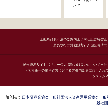
いて
金融商品取引法のご案内
上場有価証券等書面
最良執行方針
勧誘方針
外国証券情報
動作環境
サイトポリシー
個人情報の取扱いについて
当社
お客様第一の業務運営に関する方針
内部者に該当され
システム
加入協会：
日本証券業協会
一般社団法人資産運用業協会
一般
一般社団