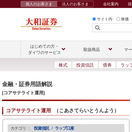
個人のお客さま
法人のお客さま
会社案内
採
サイト内
株価
はじめての方・
取扱商品
マ
ダイワのサービス
株式
投資信託
債券
ラッ
金融・証券用語解説
[コアサテライト運用]
コアサテライト運用
（
こあさてらいとうんよう
）
カテゴリ ：
投資信託
/
ラップ口座