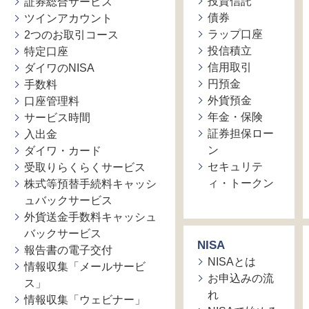
投資信託
証券総合サービス
債券
ツインアカウント
ラップ口座
2つのお取引コース
投信積立
特定口座
信用取引
ダイワのNISA
円預金
手数料
外貨預金
口座管理料
年金・保険
サービス時間
証券担保ロー
入出金
ン
ダイワ・カード
セキュリテ
受取りらくらくサービス
ィ・トークン
株式等預替手続料キャッシ
ュバックサービス
外貨送金手数料キャッシュ
バックサービス
NISA
報告書の電子交付
NISAとは
情報収集「メールサービ
お申込みの流
ス」
れ
情報収集「ウェビナー」