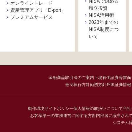
NISAで始める
オンライントレード
積立投資
資産管理アプリ「D-port」
NISA活用術
プレミアムサービス
2023年までの
NISA制度につ
いて
金融商品取引法のご案内
上場有価証券等書面
最良執行方針
勧誘方針
外国証券情報
動作環境
サイトポリシー
個人情報の取扱いについて
当社
お客様第一の業務運営に関する方針
内部者に該当され
システム