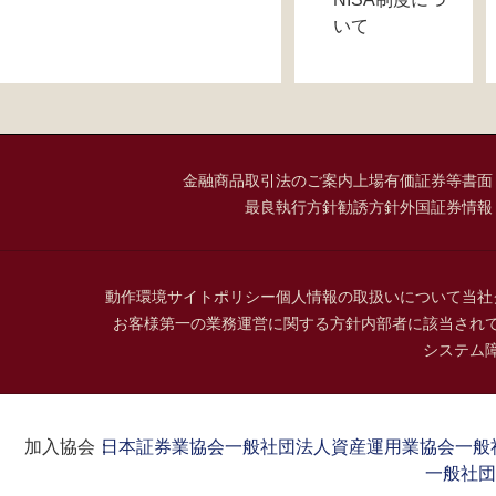
いて
金融商品取引法のご案内
上場有価証券等書面
最良執行方針
勧誘方針
外国証券情報
動作環境
サイトポリシー
個人情報の取扱いについて
当社
お客様第一の業務運営に関する方針
内部者に該当され
システム
加入協会：
日本証券業協会
一般社団法人資産運用業協会
一般
一般社団