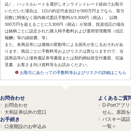
込）、ハッスルレートを選択しオンライントレード経由でお取引
いただいた場合は、1日の約定代金合計が300万円までなら、取引
回数に関係なく国内株式委託手数料が3,300円（税込）、以降、
300万円を超えるごとに3,300円（税込）が加算、投資信託の場合
は銘柄ごとに設定された購入時手数料および運用管理費用（信託
報酬）等の諸経費、等）
また、各商品等には価格の変動等による損失が生じるおそれがあ
ります。商品ごとに手数料等およびリスクは異なりますので、当
該商品等の上場有価証券等書面または契約締結前交付書面、目論
見書、お客さま向け資料等をお読みください。
お取引にあたっての手数料等およびリスクの詳細はこちら
お問合わせ
よくあるご質
お問合わせ
D-Portア
大和証券以外の窓口
せん。原因を
お手続き
パスキー認証、
一覧＞
口座開設のお申込み