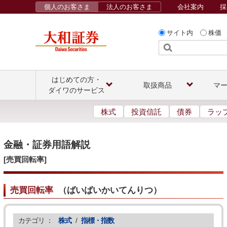
個人のお客さま
法人のお客さま
会社案内
採
サイト内
株価
はじめての方・
取扱商品
マ
ダイワのサービス
株式
投資信託
債券
ラッ
金融・証券用語解説
[売買回転率]
売買回転率
（
ばいばいかいてんりつ
）
カテゴリ ：
株式
/
指標・指数