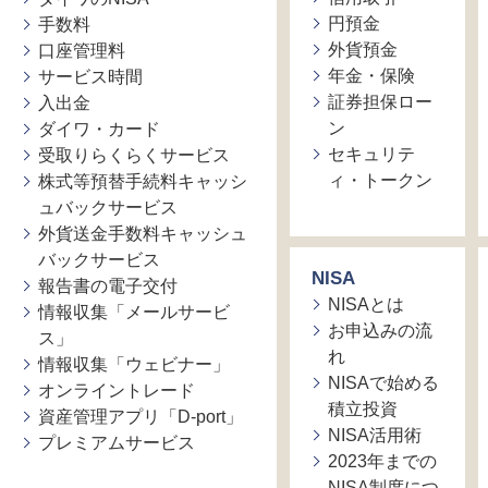
円預金
手数料
外貨預金
口座管理料
年金・保険
サービス時間
証券担保ロー
入出金
ン
ダイワ・カード
セキュリテ
受取りらくらくサービス
ィ・トークン
株式等預替手続料キャッシ
ュバックサービス
外貨送金手数料キャッシュ
バックサービス
NISA
報告書の電子交付
NISAとは
情報収集「メールサービ
お申込みの流
ス」
れ
情報収集「ウェビナー」
NISAで始める
オンライントレード
積立投資
資産管理アプリ「D-port」
NISA活用術
プレミアムサービス
2023年までの
NISA制度につ