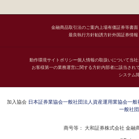
金融商品取引法のご案内
上場有価証券等書面
最良執行方針
勧誘方針
外国証券情報
動作環境
サイトポリシー
個人情報の取扱いについて
当社
お客様第一の業務運営に関する方針
内部者に該当され
システム
加入協会：
日本証券業協会
一般社団法人資産運用業協会
一般
一般社団
商号等：
大和証券株式会社 金融