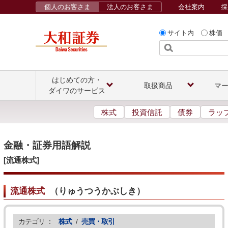
個人のお客さま
法人のお客さま
会社案内
採
サイト内
株価
はじめての方・
取扱商品
マ
ダイワのサービス
株式
投資信託
債券
ラッ
金融・証券用語解説
[流通株式]
流通株式
（
りゅうつうかぶしき
）
カテゴリ ：
株式
/
売買・取引