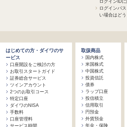
ログインID
ログインパス
い場合はどう
はじめての方・ダイワのサ
取扱商品
ービス
国内株式
米国株式
口座開設をご検討の方
中国株式
お取引スタートガイド
投資信託
証券総合サービス
債券
ツインアカウント
ラップ口座
2つのお取引コース
投信積立
特定口座
信用取引
ダイワのNISA
円預金
手数料
外貨預金
口座管理料
年金・保険
サービス時間