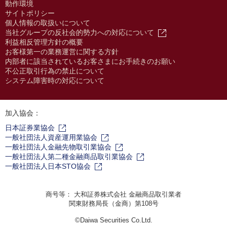
動作環境
サイトポリシー
個人情報の取扱いについて
当社グループの反社会的勢力への対応について
利益相反管理方針の概要
お客様第一の業務運営に関する方針
内部者に該当されているお客さまにお手続きのお願い
不公正取引行為の禁止について
システム障害時の対応について
加入協会：
日本証券業協会
一般社団法人資産運用業協会
一般社団法人金融先物取引業協会
一般社団法人第二種金融商品取引業協会
一般社団法人日本STO協会
商号等： 大和証券株式会社 金融商品取引業者
関東財務局長（金商）第108号
©Daiwa Securities Co.Ltd.