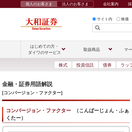
個人のお客さま
法人のお客さま
会社案内
採
サイト内
株価
はじめての方・
取扱商品
マ
ダイワのサービス
株式
投資信託
債券
ラッ
金融・証券用語解説
[コンバージョン・ファクター]
コンバージョン・ファクター
（
こんばーじょん・ふぁ
くたー
）