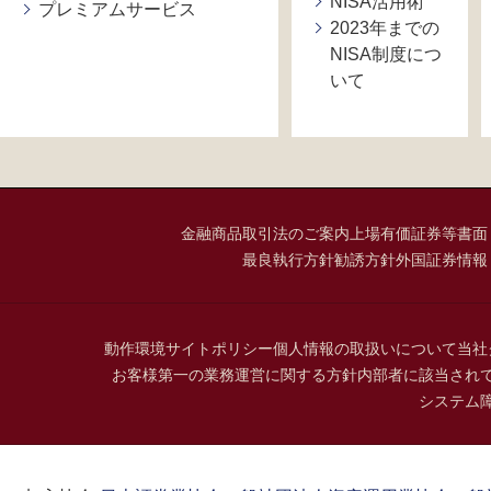
NISA活用術
プレミアムサービス
2023年までの
NISA制度につ
いて
金融商品取引法のご案内
上場有価証券等書面
最良執行方針
勧誘方針
外国証券情報
動作環境
サイトポリシー
個人情報の取扱いについて
当社
お客様第一の業務運営に関する方針
内部者に該当され
システム