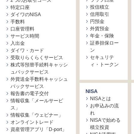
2つのお取引コース
投信積立
特定口座
信用取引
ダイワのNISA
円預金
手数料
外貨預金
口座管理料
年金・保険
サービス時間
証券担保ロー
入出金
ン
ダイワ・カード
セキュリテ
受取りらくらくサービス
ィ・トークン
株式等預替手続料キャッシ
ュバックサービス
外貨送金手数料キャッシュ
バックサービス
NISA
報告書の電子交付
NISAとは
情報収集「メールサービ
お申込みの流
ス」
れ
情報収集「ウェビナー」
NISAで始める
オンライントレード
積立投資
資産管理アプリ「D-port」