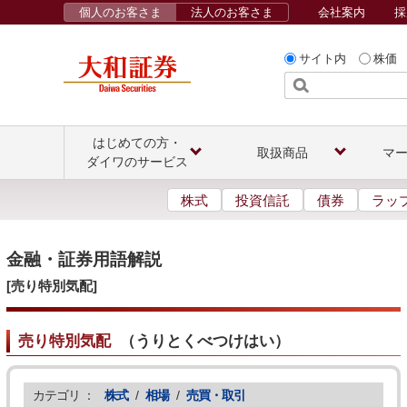
個人のお客さま
法人のお客さま
会社案内
採
サイト内
株価
はじめての方・
取扱商品
マ
ダイワのサービス
株式
投資信託
債券
ラッ
金融・証券用語解説
[売り特別気配]
売り特別気配
（
うりとくべつけはい
）
カテゴリ ：
株式
/
相場
/
売買・取引