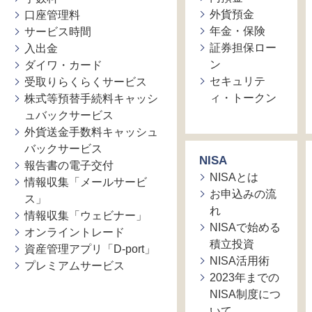
外貨預金
口座管理料
年金・保険
サービス時間
証券担保ロー
入出金
ン
ダイワ・カード
セキュリテ
受取りらくらくサービス
ィ・トークン
株式等預替手続料キャッシ
ュバックサービス
外貨送金手数料キャッシュ
バックサービス
NISA
報告書の電子交付
NISAとは
情報収集「メールサービ
お申込みの流
ス」
れ
情報収集「ウェビナー」
NISAで始める
オンライントレード
積立投資
資産管理アプリ「D-port」
NISA活用術
プレミアムサービス
2023年までの
NISA制度につ
いて