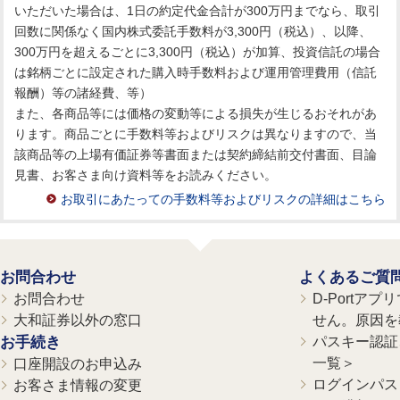
いただいた場合は、1日の約定代金合計が300万円までなら、取引
回数に関係なく国内株式委託手数料が3,300円（税込）、以降、
300万円を超えるごとに3,300円（税込）が加算、投資信託の場合
は銘柄ごとに設定された購入時手数料および運用管理費用（信託
報酬）等の諸経費、等）
また、各商品等には価格の変動等による損失が生じるおそれがあ
ります。商品ごとに手数料等およびリスクは異なりますので、当
該商品等の上場有価証券等書面または契約締結前交付書面、目論
見書、お客さま向け資料等をお読みください。
お取引にあたっての手数料等およびリスクの詳細はこちら
お問合わせ
よくあるご質
お問合わせ
D-Portア
大和証券以外の窓口
せん。原因を
お手続き
パスキー認証、
一覧＞
口座開設のお申込み
ログインパス
お客さま情報の変更