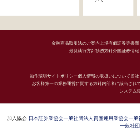
金融商品取引法のご案内
上場有価証券等書面
最良執行方針
勧誘方針
外国証券情報
動作環境
サイトポリシー
個人情報の取扱いについて
当社
お客様第一の業務運営に関する方針
内部者に該当され
システム
加入協会：
日本証券業協会
一般社団法人資産運用業協会
一般
一般社団