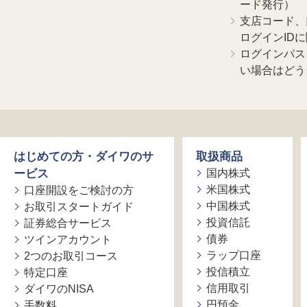
ード発行）
支店コード、
ログインID
ログインパス
い場合はどう
はじめての方・ダイワのサ
取扱商品
ービス
国内株式
米国株式
口座開設をご検討の方
中国株式
お取引スタートガイド
投資信託
証券総合サービス
債券
ツインアカウント
ラップ口座
2つのお取引コース
投信積立
特定口座
信用取引
ダイワのNISA
円預金
手数料