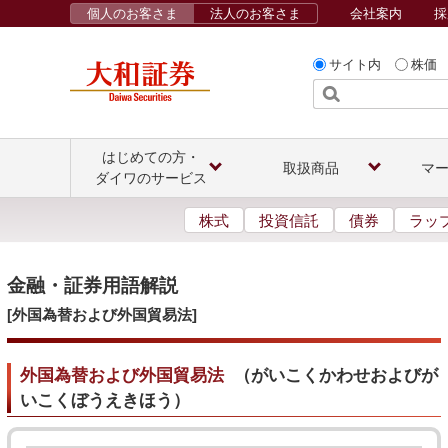
個人のお客さま
法人のお客さま
会社案内
採
サイト内
株価
はじめての方・
取扱商品
マ
ダイワのサービス
株式
投資信託
債券
ラッ
金融・証券用語解説
[外国為替および外国貿易法]
外国為替および外国貿易法
（
がいこくかわせおよびが
いこくぼうえきほう
）