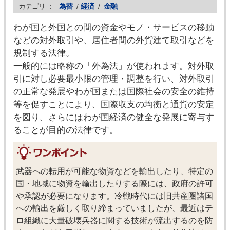
カテゴリ ：
為替
/
経済
/
金融
わが国と外国との間の資金やモノ・サービスの移動
などの対外取引や、居住者間の外貨建て取引などを
規制する法律。
一般的には略称の「外為法」が使われます。対外取
引に対し必要最小限の管理・調整を行い、対外取引
の正常な発展やわが国または国際社会の安全の維持
等を促すことにより、国際収支の均衡と通貨の安定
を図り、さらにはわが国経済の健全な発展に寄与す
ることが目的の法律です。
武器への転用が可能な物資などを輸出したり、特定の
国・地域に物資を輸出したりする際には、政府の許可
や承認が必要になります。冷戦時代には旧共産圏諸国
への輸出を厳しく取り締まっていましたが、最近はテ
ロ組織に大量破壊兵器に関する技術が流出するのを防