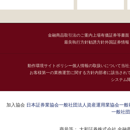
金融商品取引法のご案内
上場有価証券等書面
最良執行方針
勧誘方針
外国証券情報
動作環境
サイトポリシー
個人情報の取扱いについて
当社
お客様第一の業務運営に関する方針
内部者に該当され
システム
加入協会：
日本証券業協会
一般社団法人資産運用業協会
一般
一般社団
商号等：
大和証券株式会社 金融