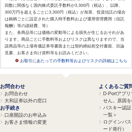
回数に関係なく国内株式委託手数料が3,300円（税込）、以降、
300万円を超えるごとに3,300円（税込）が加算、投資信託の場合
は銘柄ごとに設定された購入時手数料および運用管理費用（信託
報酬）等の諸経費、等）
また、各商品等には価格の変動等による損失が生じるおそれがあ
ります。商品ごとに手数料等およびリスクは異なりますので、当
該商品等の上場有価証券等書面または契約締結前交付書面、目論
見書、お客さま向け資料等をお読みください。
お取引にあたっての手数料等およびリスクの詳細はこちら
お問合わせ
よくあるご質
お問合わせ
D-Portア
大和証券以外の窓口
せん。原因を
お手続き
パスキー認証、
一覧＞
口座開設のお申込み
ログインパス
お客さま情報の変更
ード発行）