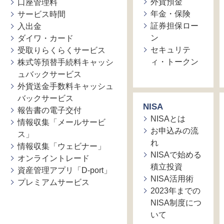
外貨預金
口座管理料
年金・保険
サービス時間
証券担保ロー
入出金
ン
ダイワ・カード
セキュリテ
受取りらくらくサービス
ィ・トークン
株式等預替手続料キャッシ
ュバックサービス
外貨送金手数料キャッシュ
バックサービス
NISA
報告書の電子交付
NISAとは
情報収集「メールサービ
お申込みの流
ス」
れ
情報収集「ウェビナー」
NISAで始める
オンライントレード
積立投資
資産管理アプリ「D-port」
NISA活用術
プレミアムサービス
2023年までの
NISA制度につ
いて