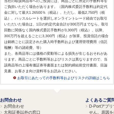
当社の取扱商品等へのご投資には、商品ごとに所定の手数料等を
ご負担いただく場合があります。（国内株式委託手数料は約定代
金に対して最大1.26500％（税込）、ただし、最低2,750円（税
込）、ハッスルレートを選択しオンライントレード経由でお取引
いただいた場合は、1日の約定代金合計が300万円までなら、取引
回数に関係なく国内株式委託手数料が3,300円（税込）、以降、
300万円を超えるごとに3,300円（税込）が加算、投資信託の場合
は銘柄ごとに設定された購入時手数料および運用管理費用（信託
報酬）等の諸経費、等）
また、各商品等には価格の変動等による損失が生じるおそれがあ
ります。商品ごとに手数料等およびリスクは異なりますので、当
該商品等の上場有価証券等書面または契約締結前交付書面、目論
見書、お客さま向け資料等をお読みください。
お取引にあたっての手数料等およびリスクの詳細はこちら
お問合わせ
よくあるご質
お問合わせ
D-Portア
大和証券以外の窓口
せん。原因を