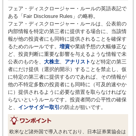
フェア・ディスクロージャー・ルールの英語表記で
ある「Fair Disclosure Rules」の略称。
フェア・ディスクロージャー・ルールは、公表前の
内部情報を特定の第三者に提供する場合に、当該情
報が他の投資者にも同時に提供されることを確保す
るためのルールです。
増資
や業績予想の大幅修正な
ど、投資判断に重要な影響を与えるような情報で未
公表のものを、
大株主
、
アナリスト
など特定の第三
者にだけ提供（選択的開示）することを禁止し、仮
に特定の第三者に提供するのであれば、その情報が
他の不特定多数の投資者にも同時に（可及的速やか
に）提供されるように必要な措置を取らなければな
らないというルールです。投資者間の公平性の確保
と、
インサイダー取引
の防止が狙いです。
欧米など諸外国で導入されており、日本証券業協会は