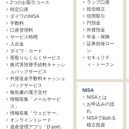
ラップ口座
2つのお取引コース
投信積立
特定口座
信用取引
ダイワのNISA
円預金
手数料
外貨預金
口座管理料
年金・保険
サービス時間
証券担保ロー
入出金
ン
ダイワ・カード
セキュリテ
受取りらくらくサービス
ィ・トークン
株式等預替手続料キャッシ
ュバックサービス
外貨送金手数料キャッシュ
バックサービス
NISA
報告書の電子交付
NISAとは
情報収集「メールサービ
お申込みの流
ス」
れ
情報収集「ウェビナー」
NISAで始める
オンライントレード
積立投資
資産管理アプリ「D-port」