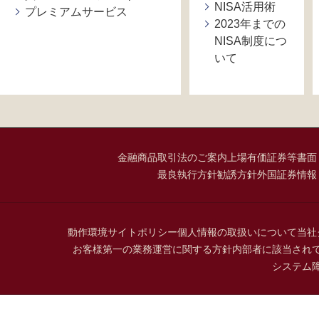
NISA活用術
プレミアムサービス
2023年までの
NISA制度につ
いて
金融商品取引法のご案内
上場有価証券等書面
最良執行方針
勧誘方針
外国証券情報
動作環境
サイトポリシー
個人情報の取扱いについて
当社
お客様第一の業務運営に関する方針
内部者に該当され
システム