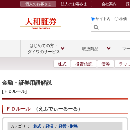
個人のお客さま
法人のお客さま
会社案内
採
サイト内
株価
はじめての方・
取扱商品
マ
ダイワのサービス
株式
投資信託
債券
ラッ
金融・証券用語解説
[ＦＤルール]
ＦＤルール
（
えふでぃーるーる
）
カテゴリ ：
株式
/
経済
/
経営・財務