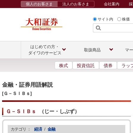
個人のお客さま
法人のお客さま
会社案内
採
サイト内
株価
はじめての方・
取扱商品
マ
ダイワのサービス
株式
投資信託
債券
ラッ
金融・証券用語解説
[Ｇ－ＳＩＢｓ]
Ｇ－ＳＩＢｓ
（
じー・しぶず
）
カテゴリ ：
経済
/
金融