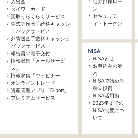
証券担保ロー
入出金
ン
ダイワ・カード
セキュリテ
受取りらくらくサービス
ィ・トークン
株式等預替手続料キャッシ
ュバックサービス
外貨送金手数料キャッシュ
バックサービス
NISA
報告書の電子交付
NISAとは
情報収集「メールサービ
お申込みの流
ス」
れ
情報収集「ウェビナー」
NISAで始める
オンライントレード
積立投資
資産管理アプリ「D-port」
NISA活用術
プレミアムサービス
2023年までの
NISA制度につ
いて