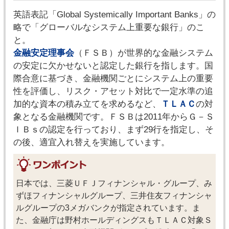
英語表記「Global Systemically Important Banks」の
略で「グローバルなシステム上重要な銀行」のこ
と。
金融安定理事会
（ＦＳＢ）が世界的な金融システム
の安定に欠かせないと認定した銀行を指します。国
際合意に基づき、金融機関ごとにシステム上の重要
性を評価し、リスク・アセット対比で一定水準の追
加的な資本の積み立てを求めるなど、
ＴＬＡＣ
の対
象となる金融機関です。ＦＳＢは2011年からＧ－Ｓ
ＩＢｓの認定を行っており、まず29行を指定し、そ
の後、適宜入れ替えを実施しています。
日本では、三菱ＵＦＪフィナンシャル・グループ、み
ずほフィナンシャルグループ、三井住友フィナンシャ
ルグループの3メガバンクが指定されています。ま
た、金融庁は野村ホールディングスもＴＬＡＣ対象Ｓ