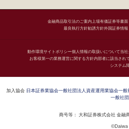
金融商品取引法のご案内
上場有価証券等書面
最良執行方針
勧誘方針
外国証券情報
動作環境
サイトポリシー
個人情報の取扱いについて
当社
お客様第一の業務運営に関する方針
内部者に該当され
システム
加入協会：
日本証券業協会
一般社団法人資産運用業協会
一般
一般社団
商号等：
大和証券株式会社 金融
©Daiwa S