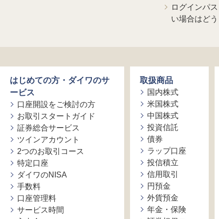
ログインパス
い場合はどう
はじめての方・ダイワのサ
取扱商品
ービス
国内株式
米国株式
口座開設をご検討の方
中国株式
お取引スタートガイド
投資信託
証券総合サービス
債券
ツインアカウント
ラップ口座
2つのお取引コース
投信積立
特定口座
信用取引
ダイワのNISA
円預金
手数料
外貨預金
口座管理料
年金・保険
サービス時間