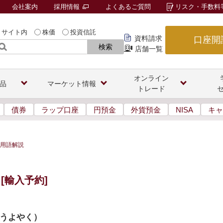
会社案内
採用情報
よくあるご質問
リスク・手数料
サイト内
株価
投資信託
資料請求
口座開
検索
店舗一覧
オンライン
品
マーケット情報
トレード
債券
ラップ口座
円預金
外貨預金
NISA
キャ
用語解説
[輸入予約]
うよやく
）