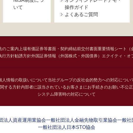
NISA制度につ
オンライントレードデモ・
いて
操作ガイド
よくあるご質問
法のご案内
上場有価証券等書面・契約締結前交付書面
重要情報シート（
執行方針
勧誘方針
外国証券情報（外国株式・外国債券）
エクイティ・オ
個人情報の取扱いについて
当社グループの反社会的勢力への対応につい
関する方針
内部者に該当されているお客さまにお手続きのお願い
不公正
システム障害時の対応について
団法人資産運用業協会
一般社団法人金融先物取引業協会
一般社
一般社団法人日本STO協会