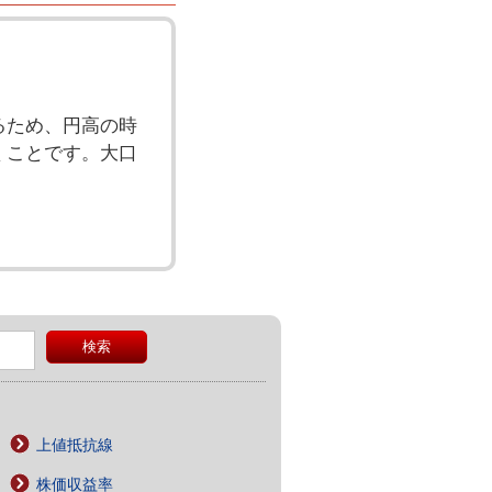
るため、円高の時
くことです。大口
上値抵抗線
株価収益率