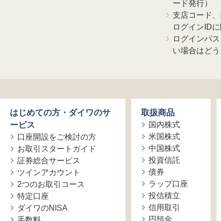
ード発行）
支店コード、
ログインID
ログインパス
い場合はどう
はじめての方・ダイワのサ
取扱商品
ービス
国内株式
米国株式
口座開設をご検討の方
中国株式
お取引スタートガイド
投資信託
証券総合サービス
債券
ツインアカウント
ラップ口座
2つのお取引コース
投信積立
特定口座
信用取引
ダイワのNISA
円預金
手数料