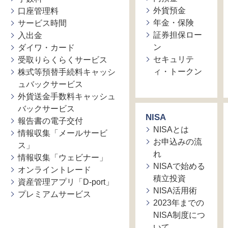
外貨預金
口座管理料
年金・保険
サービス時間
証券担保ロー
入出金
ン
ダイワ・カード
セキュリテ
受取りらくらくサービス
ィ・トークン
株式等預替手続料キャッシ
ュバックサービス
外貨送金手数料キャッシュ
バックサービス
NISA
報告書の電子交付
NISAとは
情報収集「メールサービ
お申込みの流
ス」
れ
情報収集「ウェビナー」
NISAで始める
オンライントレード
積立投資
資産管理アプリ「D-port」
NISA活用術
プレミアムサービス
2023年までの
NISA制度につ
いて