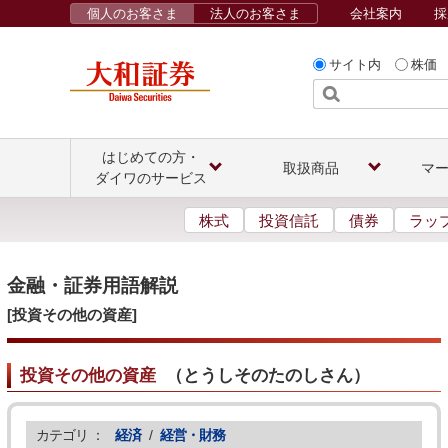
個人のお客さま
法人のお客さま
会社案内
採
サイト内
株価
はじめての方・
取扱商品
マ
ダイワのサービス
株式
投資信託
債券
ラッ
金融・証券用語解説
[投資その他の資産]
投資その他の資産
（
とうしそのたのしさん
）
カテゴリ ：
経済
/
経営・財務