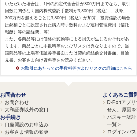
いただいた場合は、1日の約定代金合計が300万円までなら、取引
回数に関係なく国内株式委託手数料が3,300円（税込）、以降、
300万円を超えるごとに3,300円（税込）が加算、投資信託の場合
は銘柄ごとに設定された購入時手数料および運用管理費用（信託
報酬）等の諸経費、等）
また、各商品等には価格の変動等による損失が生じるおそれがあ
ります。商品ごとに手数料等およびリスクは異なりますので、当
該商品等の上場有価証券等書面または契約締結前交付書面、目論
見書、お客さま向け資料等をお読みください。
お取引にあたっての手数料等およびリスクの詳細はこちら
お問合わせ
よくあるご質
お問合わせ
D-Portア
大和証券以外の窓口
せん。原因を
お手続き
パスキー認証、
一覧＞
口座開設のお申込み
ログインパス
お客さま情報の変更