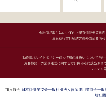
金融商品取引法のご案内
上場有価証券等書面
最良執行方針
勧誘方針
外国証券情報
動作環境
サイトポリシー
個人情報の取扱いについて
当社
お客様第一の業務運営に関する方針
内部者に該当され
システム
加入協会：
日本証券業協会
一般社団法人資産運用業協会
一般
一般社団