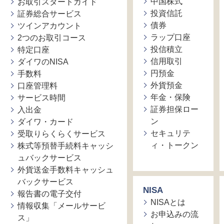
中国株式
お取引スタートガイド
投資信託
証券総合サービス
債券
ツインアカウント
ラップ口座
2つのお取引コース
投信積立
特定口座
信用取引
ダイワのNISA
円預金
手数料
外貨預金
口座管理料
年金・保険
サービス時間
証券担保ロー
入出金
ン
ダイワ・カード
セキュリテ
受取りらくらくサービス
ィ・トークン
株式等預替手続料キャッシ
ュバックサービス
外貨送金手数料キャッシュ
バックサービス
NISA
報告書の電子交付
NISAとは
情報収集「メールサービ
お申込みの流
ス」