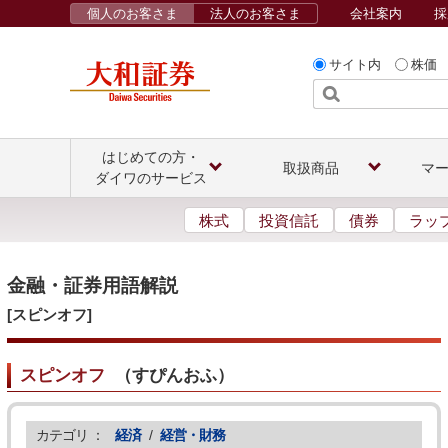
個人のお客さま
法人のお客さま
会社案内
採
サイト内
株価
はじめての方・
取扱商品
マ
ダイワのサービス
株式
投資信託
債券
ラッ
金融・証券用語解説
[スピンオフ]
スピンオフ
（
すぴんおふ
）
カテゴリ ：
経済
/
経営・財務