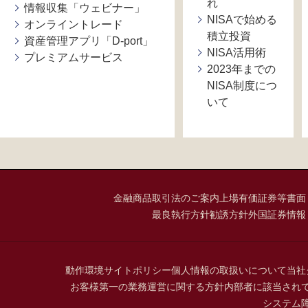
れ
情報収集「ウェビナー」
NISAで始める
オンライントレード
積立投資
資産管理アプリ「D-port」
NISA活用術
プレミアムサービス
2023年までの
NISA制度につ
いて
金融商品取引法のご案内
上場有価証券等書面
最良執行方針
勧誘方針
外国証券情報
動作環境
サイトポリシー
個人情報の取扱いについて
当社
お客様第一の業務運営に関する方針
内部者に該当され
システム