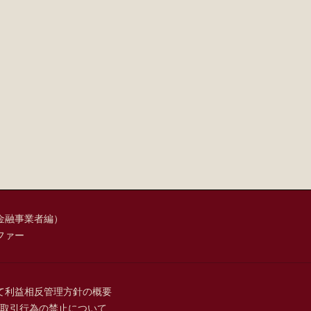
金融事業者編）
ファー
て
利益相反管理方針の概要
取引行為の禁止について