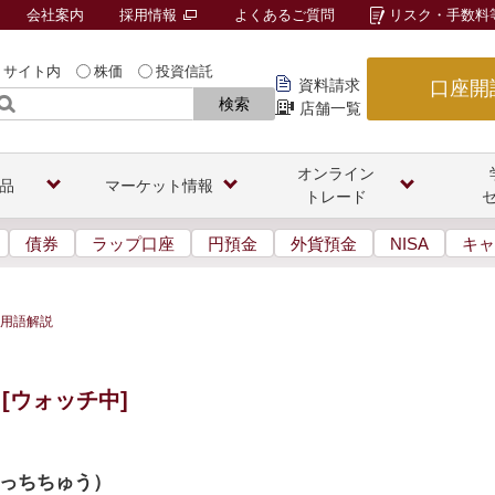
会社案内
採用情報
よくあるご質問
リスク・手数料
サイト内
株価
投資信託
資料請求
口座開
検索
店舗一覧
オンライン
品
マーケット情報
トレード
債券
ラップ口座
円預金
外貨預金
NISA
キャ
用語解説
[ウォッチ中]
っちちゅう
）