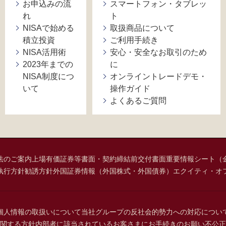
お申込みの流
スマートフォン・タブレッ
れ
ト
NISAで始める
取扱商品について
積立投資
ご利用手続き
NISA活用術
安心・安全なお取引のため
2023年までの
に
NISA制度につ
オンライントレードデモ・
いて
操作ガイド
よくあるご質問
法のご案内
上場有価証券等書面・契約締結前交付書面
重要情報シート（
執行方針
勧誘方針
外国証券情報（外国株式・外国債券）
エクイティ・オ
個人情報の取扱いについて
当社グループの反社会的勢力への対応につい
関する方針
内部者に該当されているお客さまにお手続きのお願い
不公正