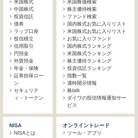
米国株式
米国株価検索
中国株式
株主優待検索
投資信託
ファンド検索
債券
国内株式お気に入りリスト
ラップ口座
米国株式お気に入りリスト
投信積立
お気に入りファンド
信用取引
国内株式ランキング
円預金
米国株式ランキング
外貨預金
株主優待ランキング
年金・保険
投資信託ランキング
証券担保ロー
指数一覧
ン
適時開示情報
セキュリテ
株talk
ィ・トークン
ダイワの投信情報通知サー
ビス
NISA
オンライントレード
NISAとは
ツール・アプリ