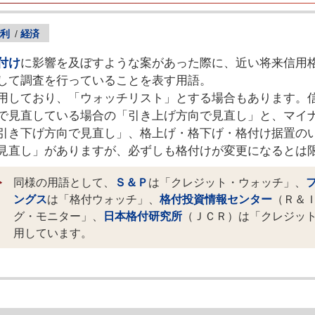
利
/
経済
付け
に影響を及ぼすような案があった際に、近い将来信用
して調査を行っていることを表す用語。
用しており、「ウォッチリスト」とする場合もあります。
で見直している場合の「引き上げ方向で見直し」と、マイ
引き下げ方向で見直し」、格上げ・格下げ・格付け据置の
見直し」がありますが、必ずしも格付けが変更になるとは
同様の用語として、
Ｓ＆Ｐ
は「クレジット・ウォッチ」、
ングス
は「格付ウォッチ」、
格付投資情報センター
（Ｒ＆
グ・モニター」、
日本格付研究所
（ＪＣＲ）は「クレジッ
用しています。