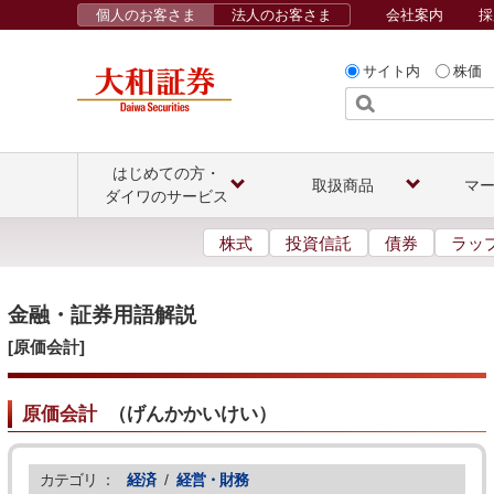
個人のお客さま
法人のお客さま
会社案内
採
サイト内
株価
はじめての方・
取扱商品
マ
ダイワのサービス
株式
投資信託
債券
ラッ
金融・証券用語解説
[原価会計]
原価会計
（
げんかかいけい
）
カテゴリ ：
経済
/
経営・財務