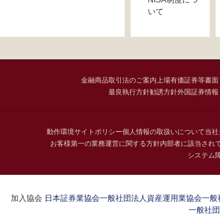
いて
金融商品取引法のご案内
上場有価証券等書面
最良執行方針
勧誘方針
外国証券情報
動作環境
サイトポリシー
個人情報の取扱いについて
当社
お客様第一の業務運営に関する方針
内部者に該当され
システム
加入協会：
日本証券業協会
一般社団法人資産運用業協会
一般
一般社団