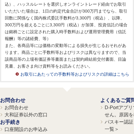
込）、ハッスルレートを選択しオンライントレード経由でお取引
いただいた場合は、1日の約定代金合計が300万円までなら、取引
回数に関係なく国内株式委託手数料が3,300円（税込）、以降、
300万円を超えるごとに3,300円（税込）が加算、投資信託の場合
は銘柄ごとに設定された購入時手数料および運用管理費用（信託
報酬）等の諸経費、等）
また、各商品等には価格の変動等による損失が生じるおそれがあ
ります。商品ごとに手数料等およびリスクは異なりますので、当
該商品等の上場有価証券等書面または契約締結前交付書面、目論
見書、お客さま向け資料等をお読みください。
お取引にあたっての手数料等およびリスクの詳細はこちら
お問合わせ
よくあるご質
お問合わせ
D-Portア
大和証券以外の窓口
せん。原因を
お手続き
パスキー認証、
一覧＞
口座開設のお申込み