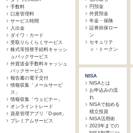
円預金
手数料
外貨預金
口座管理料
年金・保険
サービス時間
証券担保ロー
入出金
ン
ダイワ・カード
セキュリテ
受取りらくらくサービス
ィ・トークン
株式等預替手続料キャッシ
ュバックサービス
外貨送金手数料キャッシュ
バックサービス
NISA
報告書の電子交付
NISAとは
情報収集「メールサービ
お申込みの流
ス」
れ
情報収集「ウェビナー」
NISAで始める
オンライントレード
積立投資
資産管理アプリ「D-port」
NISA活用術
プレミアムサービス
2023年までの
NISA制度につ