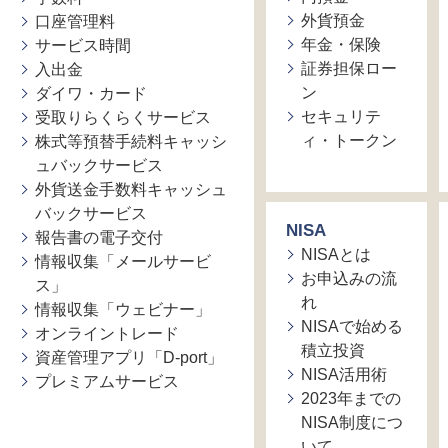
外貨預金
口座管理料
年金・保険
サービス時間
証券担保ロー
入出金
ン
ダイワ・カード
セキュリテ
受取りらくらくサービス
ィ・トークン
株式等預替手続料キャッシ
ュバックサービス
外貨送金手数料キャッシュ
バックサービス
NISA
報告書の電子交付
NISAとは
情報収集「メールサービ
お申込みの流
ス」
れ
情報収集「ウェビナー」
NISAで始める
オンライントレード
積立投資
資産管理アプリ「D-port」
NISA活用術
プレミアムサービス
2023年までの
NISA制度につ
いて