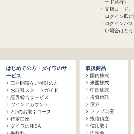
ード発行）
支店コード、
ログインID
ログインパス
い場合はどう
はじめての方・ダイワのサ
取扱商品
ービス
国内株式
米国株式
口座開設をご検討の方
中国株式
お取引スタートガイド
投資信託
証券総合サービス
債券
ツインアカウント
ラップ口座
2つのお取引コース
投信積立
特定口座
信用取引
ダイワのNISA
円預金
手数料