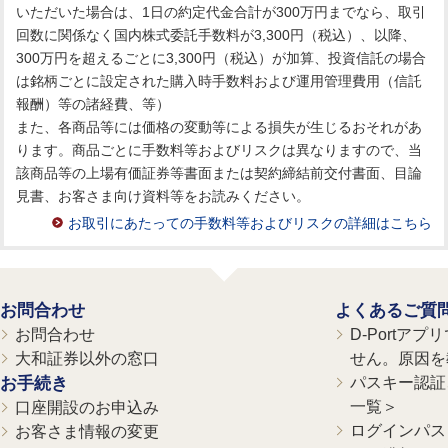
いただいた場合は、1日の約定代金合計が300万円までなら、取引
回数に関係なく国内株式委託手数料が3,300円（税込）、以降、
300万円を超えるごとに3,300円（税込）が加算、投資信託の場合
は銘柄ごとに設定された購入時手数料および運用管理費用（信託
報酬）等の諸経費、等）
また、各商品等には価格の変動等による損失が生じるおそれがあ
ります。商品ごとに手数料等およびリスクは異なりますので、当
該商品等の上場有価証券等書面または契約締結前交付書面、目論
見書、お客さま向け資料等をお読みください。
お取引にあたっての手数料等およびリスクの詳細はこちら
お問合わせ
よくあるご質
お問合わせ
D-Portア
大和証券以外の窓口
せん。原因を
お手続き
パスキー認証、
一覧＞
口座開設のお申込み
ログインパス
お客さま情報の変更