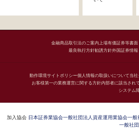
金融商品取引法のご案内
上場有価証券等書面
最良執行方針
勧誘方針
外国証券情報
動作環境
サイトポリシー
個人情報の取扱いについて
当社
お客様第一の業務運営に関する方針
内部者に該当され
システム
加入協会：
日本証券業協会
一般社団法人資産運用業協会
一般
一般社団