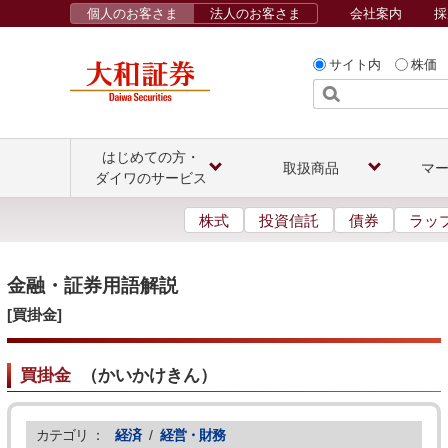
個人のお客さま
法人のお客さま
会社案内
採
サイト内
株価
はじめての方・
取扱商品
マ
ダイワのサービス
株式
投資信託
債券
ラッ
金融・証券用語解説
[買掛金]
買掛金
（
かいかけきん
）
カテゴリ ：
経済
/
経営・財務