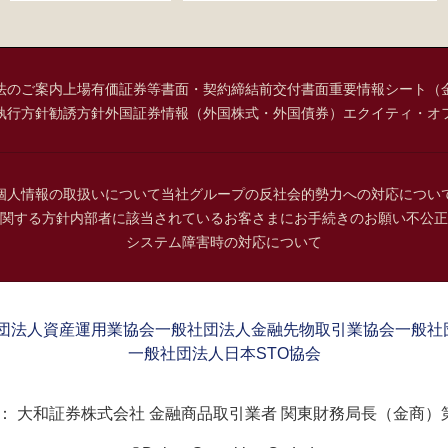
法のご案内
上場有価証券等書面・契約締結前交付書面
重要情報シート（
執行方針
勧誘方針
外国証券情報（外国株式・外国債券）
エクイティ・オ
個人情報の取扱いについて
当社グループの反社会的勢力への対応につい
関する方針
内部者に該当されているお客さまにお手続きのお願い
不公正
システム障害時の対応について
団法人資産運用業協会
一般社団法人金融先物取引業協会
一般社
一般社団法人日本STO協会
：
大和証券株式会社 金融商品取引業者 関東財務局長（金商）第