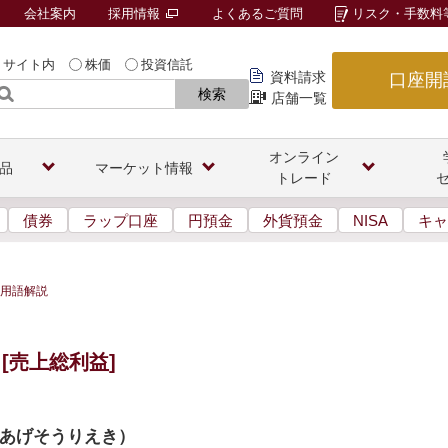
会社案内
採用情報
よくあるご質問
リスク・手数料
サイト内
株価
投資信託
資料請求
口座開
検索
店舗一覧
オンライン
品
マーケット情報
トレード
債券
ラップ口座
円預金
外貨預金
NISA
キャ
用語解説
[売上総利益]
あげそうりえき
）