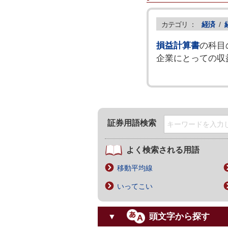
カテゴリ ：
経済
/
損益計算書
の科目
企業にとっての収
証券用語検索
よく検索される用語
移動平均線
いってこい
頭文字から探す
▼