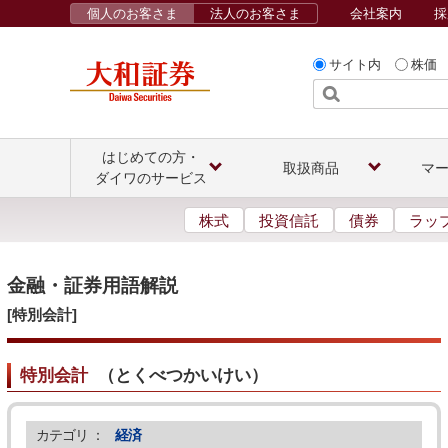
個人のお客さま
法人のお客さま
会社案内
採
サイト内
株価
はじめての方・
取扱商品
マ
ダイワのサービス
株式
投資信託
債券
ラッ
金融・証券用語解説
[特別会計]
特別会計
（
とくべつかいけい
）
カテゴリ ：
経済