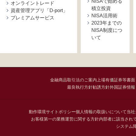
NISAで始める
オンライントレード
積立投資
資産管理アプリ「D-port」
NISA活用術
プレミアムサービス
2023年までの
NISA制度につ
いて
金融商品取引法のご案内
上場有価証券等書面
最良執行方針
勧誘方針
外国証券情報
動作環境
サイトポリシー
個人情報の取扱いについて
当社
お客様第一の業務運営に関する方針
内部者に該当され
システム