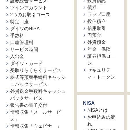
投資信託
証券総合サービス
債券
ツインアカウント
ラップ口座
2つのお取引コース
投信積立
特定口座
信用取引
ダイワのNISA
円預金
手数料
外貨預金
口座管理料
年金・保険
サービス時間
証券担保ロー
入出金
ン
ダイワ・カード
セキュリテ
受取りらくらくサービス
ィ・トークン
株式等預替手続料キャッシ
ュバックサービス
外貨送金手数料キャッシュ
バックサービス
NISA
報告書の電子交付
NISAとは
情報収集「メールサービ
お申込みの流
ス」
れ
情報収集「ウェビナー」