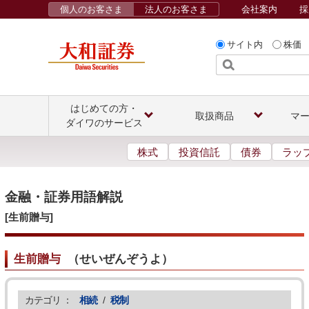
個人のお客さま
法人のお客さま
会社案内
採
サイト内
株価
はじめての方・
取扱商品
マ
ダイワのサービス
株式
投資信託
債券
ラッ
金融・証券用語解説
[生前贈与]
生前贈与
（
せいぜんぞうよ
）
カテゴリ ：
相続
/
税制