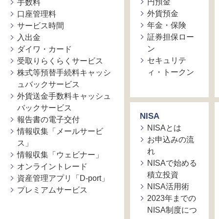
円預金
手数料
外貨預金
口座管理料
年金・保険
サービス時間
証券担保ロー
入出金
ン
ダイワ・カード
セキュリテ
受取りらくらくサービス
ィ・トークン
株式等預替手続料キャッシ
ュバックサービス
外貨送金手数料キャッシュ
バックサービス
NISA
報告書の電子交付
NISAとは
情報収集「メールサービ
お申込みの流
ス」
れ
情報収集「ウェビナー」
NISAで始める
オンライントレード
積立投資
資産管理アプリ「D-port」
NISA活用術
プレミアムサービス
2023年までの
NISA制度につ