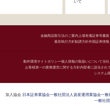
いて
金融商品取引法のご案内
上場有価証券等書面
最良執行方針
勧誘方針
外国証券情報
動作環境
サイトポリシー
個人情報の取扱いについて
当社
お客様第一の業務運営に関する方針
内部者に該当され
システム
加入協会：
日本証券業協会
一般社団法人資産運用業協会
一般
一般社団