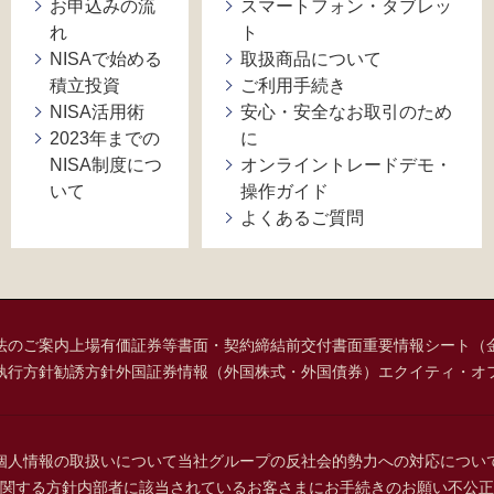
お申込みの流
スマートフォン・タブレッ
れ
ト
NISAで始める
取扱商品について
積立投資
ご利用手続き
NISA活用術
安心・安全なお取引のため
2023年までの
に
NISA制度につ
オンライントレードデモ・
いて
操作ガイド
よくあるご質問
法のご案内
上場有価証券等書面・契約締結前交付書面
重要情報シート（
執行方針
勧誘方針
外国証券情報（外国株式・外国債券）
エクイティ・オ
個人情報の取扱いについて
当社グループの反社会的勢力への対応につい
関する方針
内部者に該当されているお客さまにお手続きのお願い
不公正