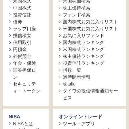
米国株式
米国株価検索
中国株式
株主優待検索
投資信託
ファンド検索
債券
国内株式お気に入りリスト
ラップ口座
米国株式お気に入りリスト
投信積立
お気に入りファンド
信用取引
国内株式ランキング
円預金
米国株式ランキング
外貨預金
株主優待ランキング
年金・保険
投資信託ランキング
証券担保ロー
指数一覧
ン
適時開示情報
セキュリテ
株talk
ィ・トークン
ダイワの投信情報通知サー
ビス
NISA
オンライントレード
NISAとは
ツール・アプリ