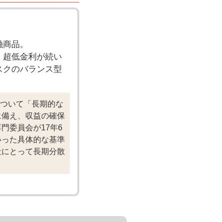
融商品。
、超低金利が続い
スクのバランス型
について「長期的な
に備え、収益の確保
門委員会が17年6
いった具体的な基準
社にとって長期分散
。