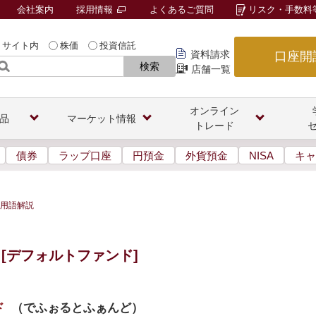
会社案内
採用情報
よくあるご質問
リスク・手数料
サイト内
株価
投資信託
資料請求
口座開
検索
店舗一覧
オンライン
品
マーケット情報
トレード
債券
ラップ口座
円預金
外貨預金
NISA
キャ
用語解説
[デフォルトファンド]
ド
（
でふぉるとふぁんど
）