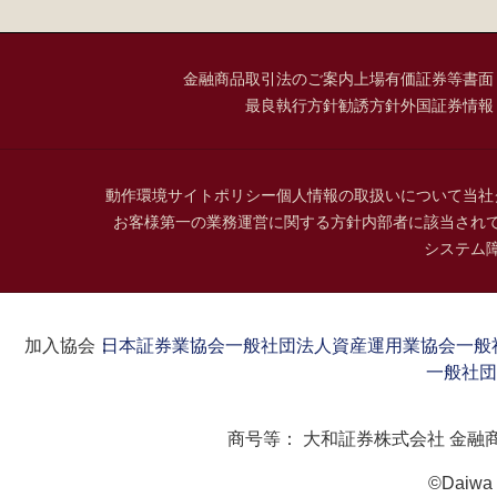
金融商品取引法のご案内
上場有価証券等書面
最良執行方針
勧誘方針
外国証券情報
動作環境
サイトポリシー
個人情報の取扱いについて
当社
お客様第一の業務運営に関する方針
内部者に該当され
システム
加入協会：
日本証券業協会
一般社団法人資産運用業協会
一般
一般社団
商号等：
大和証券株式会社 金融
©Daiwa S