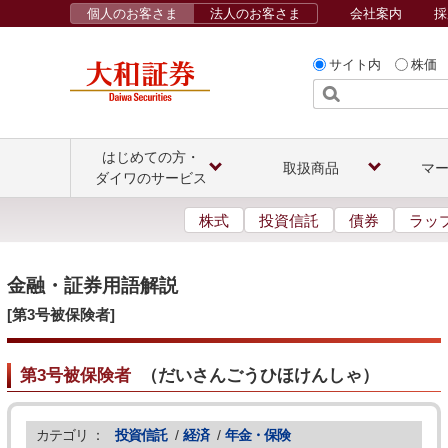
個人のお客さま
法人のお客さま
会社案内
採
サイト内
株価
はじめての方・
取扱商品
マ
ダイワのサービス
株式
投資信託
債券
ラッ
金融・証券用語解説
[第3号被保険者]
第3号被保険者
（
だいさんごうひほけんしゃ
）
カテゴリ ：
投資信託
/
経済
/
年金・保険