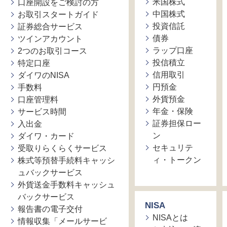
米国株式
口座開設をご検討の方
中国株式
お取引スタートガイド
投資信託
証券総合サービス
債券
ツインアカウント
ラップ口座
2つのお取引コース
投信積立
特定口座
信用取引
ダイワのNISA
円預金
手数料
外貨預金
口座管理料
年金・保険
サービス時間
証券担保ロー
入出金
ン
ダイワ・カード
セキュリテ
受取りらくらくサービス
ィ・トークン
株式等預替手続料キャッシ
ュバックサービス
外貨送金手数料キャッシュ
バックサービス
NISA
報告書の電子交付
NISAとは
情報収集「メールサービ