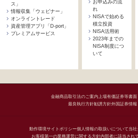
お申込みの流
ス」
れ
情報収集「ウェビナー」
NISAで始める
オンライントレード
積立投資
資産管理アプリ「D-port」
NISA活用術
プレミアムサービス
2023年までの
NISA制度につ
いて
金融商品取引法のご案内
上場有価証券等書面
最良執行方針
勧誘方針
外国証券情報
動作環境
サイトポリシー
個人情報の取扱いについて
当社
お客様第一の業務運営に関する方針
内部者に該当され