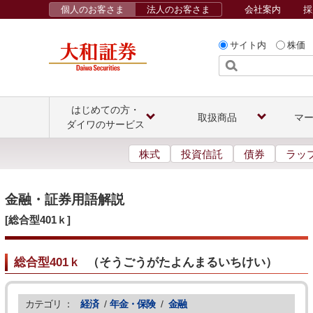
個人のお客さま
法人のお客さま
会社案内
採
サイト内
株価
はじめての方・
取扱商品
マ
ダイワのサービス
株式
投資信託
債券
ラッ
金融・証券用語解説
[総合型401ｋ]
総合型401ｋ
（
そうごうがたよんまるいちけい
）
カテゴリ ：
経済
/
年金・保険
/
金融