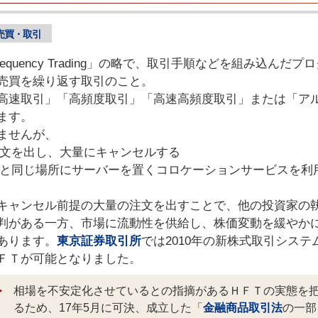
売買・取引
Frequency Trading」の略で、取引手順などを組み込んだ
売買を繰り返す取引のこと。
高速取引」「高頻度取引」「高速高頻度取引」または「ア
ます。
ませんが、
に注文を出し、大量にキャンセルする
テムと同じ場所にサーバーを置くコロケーションサービスを利
キャンセル前提の大量の注文を出すことで、他の投資家の
判がある一方、市場に流動性を供給し、株価変動を緩やか
あります。
東京証券取引所
では2010年の新株式取引システ
ＦＴが可能となりました。
相場を不安定化させているとの指摘があるＨＦＴの実態を
るため、17年5月に可決、成立した「
金融商品取引法
の一部