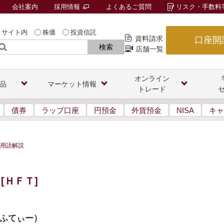
会社案内
採用情報
よくあるご質問
リスク・手数料
サイト内
株価
投資信託
資料請求
口座開
検索
店舗一覧
オンライン
品
マーケット情報
トレード
債券
ラップ口座
円預金
外貨預金
NISA
キャ
用語解説
[ＨＦＴ]
ふてぃー
）