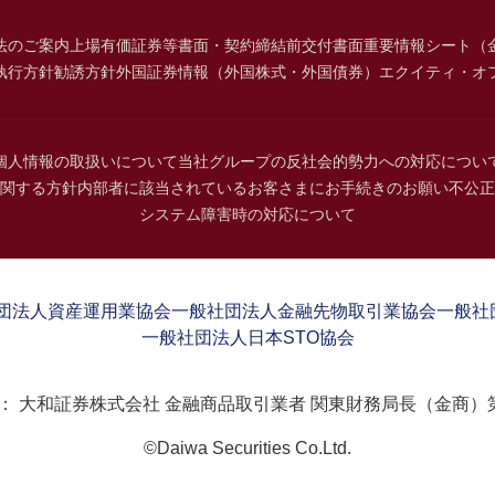
法のご案内
上場有価証券等書面・契約締結前交付書面
重要情報シート（
執行方針
勧誘方針
外国証券情報（外国株式・外国債券）
エクイティ・オ
個人情報の取扱いについて
当社グループの反社会的勢力への対応につい
関する方針
内部者に該当されているお客さまにお手続きのお願い
不公正
システム障害時の対応について
団法人資産運用業協会
一般社団法人金融先物取引業協会
一般社
一般社団法人日本STO協会
：
大和証券株式会社 金融商品取引業者 関東財務局長（金商）第
©Daiwa Securities Co.Ltd.