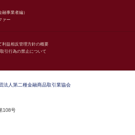
金融事業者編）
ファー
て
利益相反管理方針の概要
取引行為の禁止について
団法人第二種金融商品取引業協会
108号