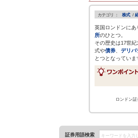
カテゴリ ：
株式
/
英国ロンドンにあ
所
のひとつ。
その歴史は17世
式や
債券
、
デリバ
とつとなっていま
ロンドン証
証券用語検索