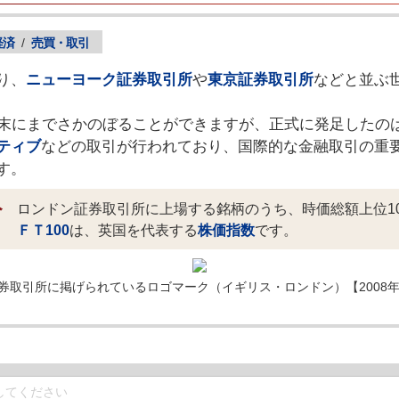
経済
/
売買・取引
り、
ニューヨーク証券取引所
や
東京証券取引所
などと並ぶ
紀末にまでさかのぼることができますが、正式に発足したのは
ティブ
などの取引が行われており、国際的な金融取引の重
す。
ロンドン証券取引所に上場する銘柄のうち、時価総額上位1
ＦＴ100
は、英国を代表する
株価指数
です。
券取引所に掲げられているロゴマーク（イギリス・ロンドン）【2008年