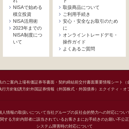
れ
ト
NISAで始める
取扱商品について
積立投資
ご利用手続き
NISA活用術
安心・安全なお取引のため
2023年までの
に
NISA制度につ
オンライントレードデモ・
いて
操作ガイド
よくあるご質問
法のご案内
上場有価証券等書面・契約締結前交付書面
重要情報シート（
執行方針
勧誘方針
外国証券情報（外国株式・外国債券）
エクイティ・オ
個人情報の取扱いについて
当社グループの反社会的勢力への対応につい
関する方針
内部者に該当されているお客さまにお手続きのお願い
不公正
システム障害時の対応について