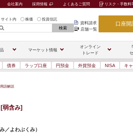
会社案内
採用情報
よくあるご質問
リスク・手数料
サイト内
株価
投資信託
資料請求
口座開
検索
店舗一覧
オンライン
品
マーケット情報
トレード
債券
ラップ口座
円預金
外貨預金
NISA
キャ
用語解説
[弱含み]
み／よわぶくみ
）