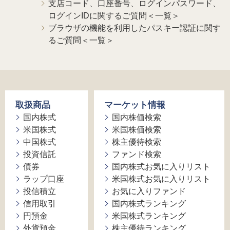
支店コード、口座番号、ログインパスワード、
ログインIDに関するご質問＜一覧＞
ブラウザの機能を利用したパスキー認証に関す
るご質問＜一覧＞
取扱商品
マーケット情報
国内株式
国内株価検索
米国株式
米国株価検索
中国株式
株主優待検索
投資信託
ファンド検索
債券
国内株式お気に入りリスト
ラップ口座
米国株式お気に入りリスト
投信積立
お気に入りファンド
信用取引
国内株式ランキング
円預金
米国株式ランキング
外貨預金
株主優待ランキング