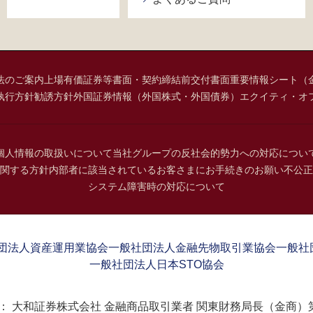
法のご案内
上場有価証券等書面・契約締結前交付書面
重要情報シート（
執行方針
勧誘方針
外国証券情報（外国株式・外国債券）
エクイティ・オ
個人情報の取扱いについて
当社グループの反社会的勢力への対応につい
関する方針
内部者に該当されているお客さまにお手続きのお願い
不公正
システム障害時の対応について
団法人資産運用業協会
一般社団法人金融先物取引業協会
一般社
一般社団法人日本STO協会
：
大和証券株式会社 金融商品取引業者 関東財務局長（金商）第