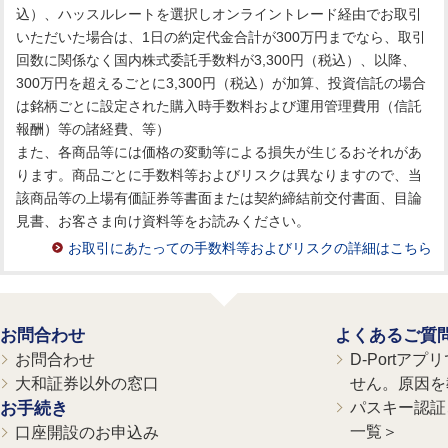
込）、ハッスルレートを選択しオンライントレード経由でお取引
いただいた場合は、1日の約定代金合計が300万円までなら、取引
回数に関係なく国内株式委託手数料が3,300円（税込）、以降、
300万円を超えるごとに3,300円（税込）が加算、投資信託の場合
は銘柄ごとに設定された購入時手数料および運用管理費用（信託
報酬）等の諸経費、等）
また、各商品等には価格の変動等による損失が生じるおそれがあ
ります。商品ごとに手数料等およびリスクは異なりますので、当
該商品等の上場有価証券等書面または契約締結前交付書面、目論
見書、お客さま向け資料等をお読みください。
お取引にあたっての手数料等およびリスクの詳細はこちら
お問合わせ
よくあるご質
お問合わせ
D-Portア
大和証券以外の窓口
せん。原因を
お手続き
パスキー認証、
一覧＞
口座開設のお申込み