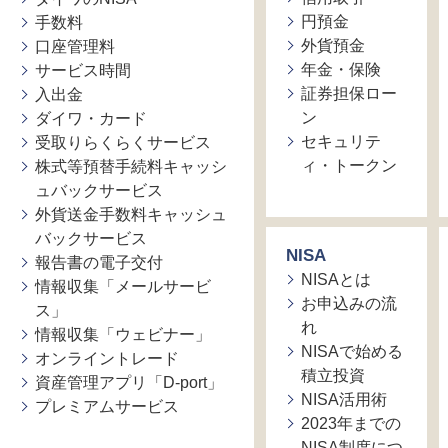
円預金
手数料
外貨預金
口座管理料
年金・保険
サービス時間
証券担保ロー
入出金
ン
ダイワ・カード
セキュリテ
受取りらくらくサービス
ィ・トークン
株式等預替手続料キャッシ
ュバックサービス
外貨送金手数料キャッシュ
バックサービス
NISA
報告書の電子交付
NISAとは
情報収集「メールサービ
お申込みの流
ス」
れ
情報収集「ウェビナー」
NISAで始める
オンライントレード
積立投資
資産管理アプリ「D-port」
NISA活用術
プレミアムサービス
2023年までの
NISA制度につ