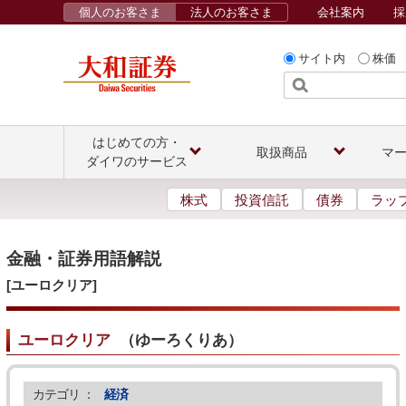
個人のお客さま
法人のお客さま
会社案内
採
サイト内
株価
はじめての方・
取扱商品
マ
ダイワのサービス
株式
投資信託
債券
ラッ
金融・証券用語解説
[ユーロクリア]
ユーロクリア
（
ゆーろくりあ
）
カテゴリ ：
経済