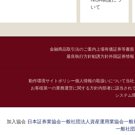
いて
金融商品取引法のご案内
上場有価証券等書面
最良執行方針
勧誘方針
外国証券情報
動作環境
サイトポリシー
個人情報の取扱いについて
当社
お客様第一の業務運営に関する方針
内部者に該当され
システム
加入協会：
日本証券業協会
一般社団法人資産運用業協会
一般
一般社団