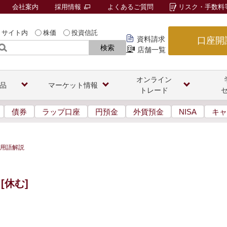
会社案内
採用情報
よくあるご質問
リスク・手数料
サイト内
株価
投資信託
資料請求
口座開
検索
店舗一覧
オンライン
品
マーケット情報
トレード
債券
ラップ口座
円預金
外貨預金
NISA
キャ
用語解説
[休む]