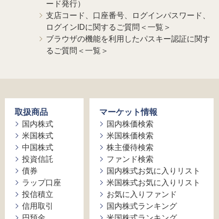
ード発行）
支店コード、口座番号、ログインパスワード、
ログインIDに関するご質問＜一覧＞
ブラウザの機能を利用したパスキー認証に関す
るご質問＜一覧＞
取扱商品
マーケット情報
国内株式
国内株価検索
米国株式
米国株価検索
中国株式
株主優待検索
投資信託
ファンド検索
債券
国内株式お気に入りリスト
ラップ口座
米国株式お気に入りリスト
投信積立
お気に入りファンド
信用取引
国内株式ランキング
円預金
米国株式ランキング