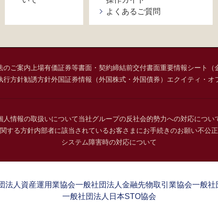
よくあるご質問
法のご案内
上場有価証券等書面・契約締結前交付書面
重要情報シート（
執行方針
勧誘方針
外国証券情報（外国株式・外国債券）
エクイティ・オ
個人情報の取扱いについて
当社グループの反社会的勢力への対応につい
関する方針
内部者に該当されているお客さまにお手続きのお願い
不公正
システム障害時の対応について
団法人資産運用業協会
一般社団法人金融先物取引業協会
一般社
一般社団法人日本STO協会