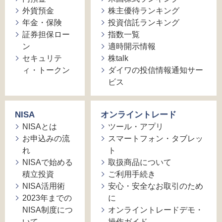
外貨預金
株主優待ランキング
年金・保険
投資信託ランキング
証券担保ロー
指数一覧
ン
適時開示情報
セキュリテ
株talk
ィ・トークン
ダイワの投信情報通知サー
ビス
NISA
オンライントレード
NISAとは
ツール・アプリ
お申込みの流
スマートフォン・タブレッ
れ
ト
NISAで始める
取扱商品について
積立投資
ご利用手続き
NISA活用術
安心・安全なお取引のため
2023年までの
に
NISA制度につ
オンライントレードデモ・
いて
操作ガイド