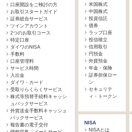
米国株式
口座開設をご検討の方
中国株式
お取引スタートガイド
投資信託
証券総合サービス
債券
ツインアカウント
ラップ口座
2つのお取引コース
投信積立
特定口座
信用取引
ダイワのNISA
円預金
手数料
外貨預金
口座管理料
年金・保険
サービス時間
証券担保ロー
入出金
ン
ダイワ・カード
セキュリテ
受取りらくらくサービス
ィ・トークン
株式等預替手続料キャッシ
ュバックサービス
外貨送金手数料キャッシュ
バックサービス
NISA
報告書の電子交付
NISAとは
情報収集「メールサービ