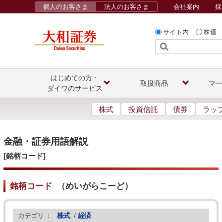
個人のお客さま
法人のお客さま
会社案内
採
サイト内
株価
はじめての方・
取扱商品
マ
ダイワのサービス
株式
投資信託
債券
ラッ
金融・証券用語解説
[銘柄コード]
銘柄コード
（
めいがらこーど
）
カテゴリ ：
株式
/
経済