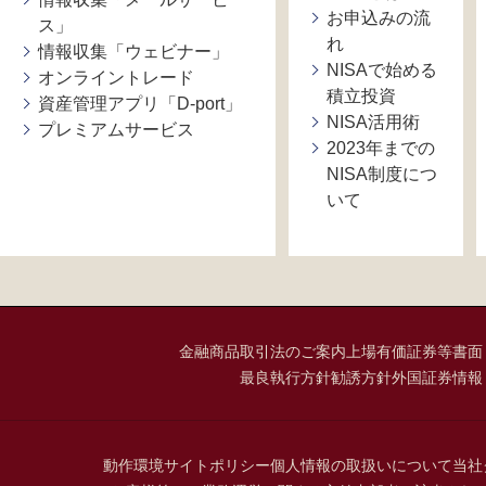
お申込みの流
ス」
れ
情報収集「ウェビナー」
NISAで始める
オンライントレード
積立投資
資産管理アプリ「D-port」
NISA活用術
プレミアムサービス
2023年までの
NISA制度につ
いて
金融商品取引法のご案内
上場有価証券等書面
最良執行方針
勧誘方針
外国証券情報
動作環境
サイトポリシー
個人情報の取扱いについて
当社