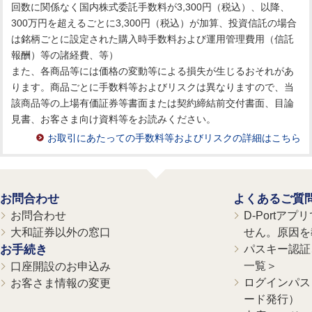
回数に関係なく国内株式委託手数料が3,300円（税込）、以降、
300万円を超えるごとに3,300円（税込）が加算、投資信託の場合
は銘柄ごとに設定された購入時手数料および運用管理費用（信託
報酬）等の諸経費、等）
また、各商品等には価格の変動等による損失が生じるおそれがあ
ります。商品ごとに手数料等およびリスクは異なりますので、当
該商品等の上場有価証券等書面または契約締結前交付書面、目論
見書、お客さま向け資料等をお読みください。
お取引にあたっての手数料等およびリスクの詳細はこちら
お問合わせ
よくあるご質
お問合わせ
D-Portア
大和証券以外の窓口
せん。原因を
お手続き
パスキー認証、
一覧＞
口座開設のお申込み
ログインパス
お客さま情報の変更
ード発行）