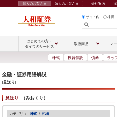
個人のお客さま
法人のお客さま
会社案内
採
サイト内
株価
はじめての方・
取扱商品
マ
ダイワのサービス
株式
投資信託
債券
ラッ
金融・証券用語解説
[見送り]
見送り
（
みおくり
）
カテゴリ ：
株式
/
相場