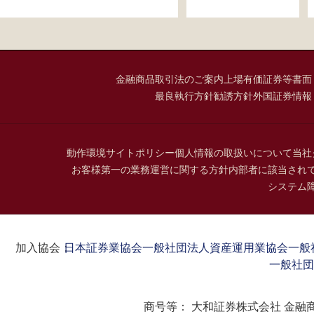
金融商品取引法のご案内
上場有価証券等書面
最良執行方針
勧誘方針
外国証券情報
動作環境
サイトポリシー
個人情報の取扱いについて
当社
お客様第一の業務運営に関する方針
内部者に該当され
システム
加入協会：
日本証券業協会
一般社団法人資産運用業協会
一般
一般社団
商号等：
大和証券株式会社 金融