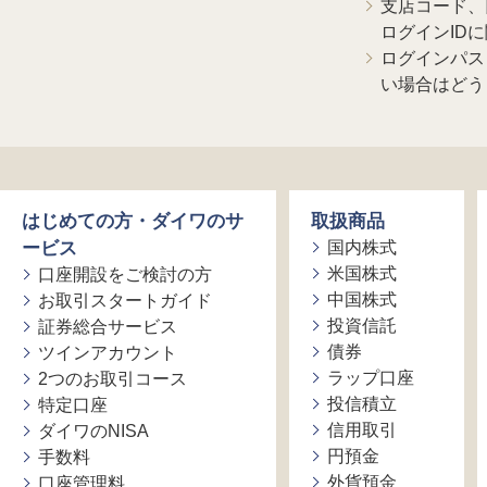
支店コード、
ログインID
ログインパス
い場合はどう
はじめての方・ダイワのサ
取扱商品
ービス
国内株式
米国株式
口座開設をご検討の方
中国株式
お取引スタートガイド
投資信託
証券総合サービス
債券
ツインアカウント
ラップ口座
2つのお取引コース
投信積立
特定口座
信用取引
ダイワのNISA
円預金
手数料
外貨預金
口座管理料