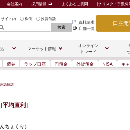
会社案内
採用情報
よくあるご質問
リスク・手数料
サイト内
株価
投資信託
資料請求
口座開
検索
店舗一覧
オンライン
品
マーケット情報
トレード
債券
ラップ口座
円預金
外貨預金
NISA
キャ
用語解説
[平均直利]
んちょくり
）