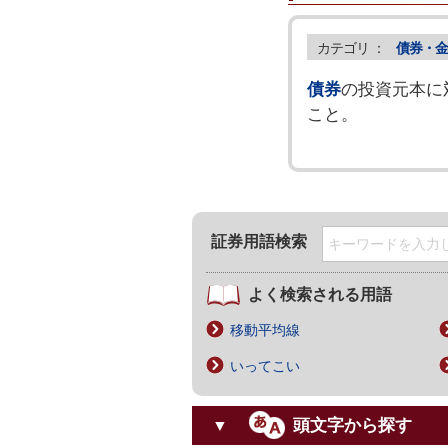
カテゴリ ：
債券・金
債券
の投資元本に
こと。
証券用語検索
よく検索される用語
移動平均線
いってこい
頭文字から探す
▼