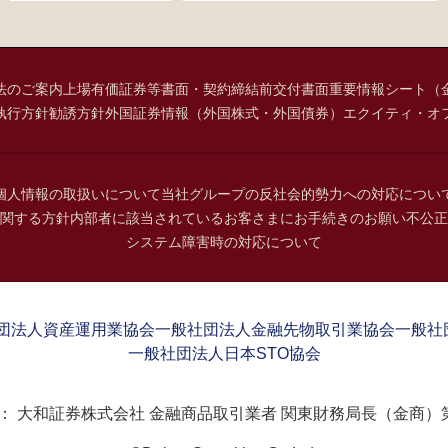
法のご案内
上場有価証券等書面・契約締結前交付書面
重要情報シート（
執行方針
勧誘方針
外国証券情報（外国株式・外国債券）
エクイティ・オ
個人情報の取扱いについて
当社グループの反社会的勢力への対応につい
関する方針
内部者に該当されているお客さまにお手続きのお願い
不公正
システム障害時の対応について
団法人資産運用業協会
一般社団法人金融先物取引業協会
一般社
一般社団法人日本STO協会
：
大和証券株式会社 金融商品取引業者 関東財務局長（金商）第