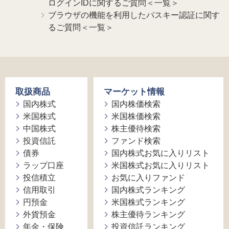
ログインIDに関するご質問＜一覧＞
ブラウザの機能を利用したパスキー認証に関す
るご質問＜一覧＞
取扱商品
マーケット情報
国内株式
国内株価検索
米国株式
米国株価検索
中国株式
株主優待検索
投資信託
ファンド検索
債券
国内株式お気に入りリスト
ラップ口座
米国株式お気に入りリスト
投信積立
お気に入りファンド
信用取引
国内株式ランキング
円預金
米国株式ランキング
外貨預金
株主優待ランキング
年金・保険
投資信託ランキング