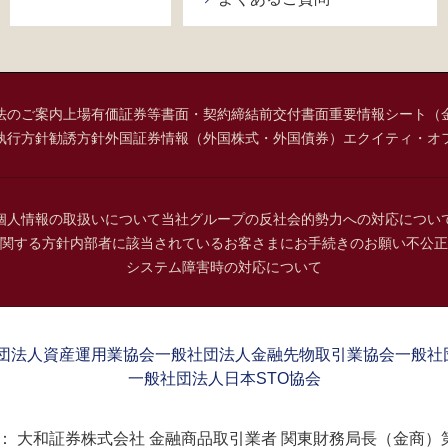
法のご案内
上場有価証券等書面・契約締結前交付書面
重要情報シート（
執行方針
勧誘方針
外国証券情報（外国株式・外国債券）
エクイティ・オ
個人情報の取扱いについて
当社グループの反社会的勢力への対応につい
関する方針
内部者に該当されているお客さまにお手続きのお願い
不公正
システム障害時の対応について
団法人資産運用業協会
一般社団法人金融先物取引業協会
一般社
一般社団法人日本STO協会
：
大和証券株式会社 金融商品取引業者 関東財務局長（金商）第