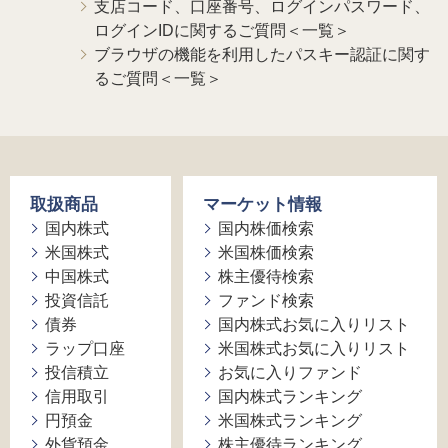
支店コード、口座番号、ログインパスワード、
ログインIDに関するご質問＜一覧＞
ブラウザの機能を利用したパスキー認証に関す
るご質問＜一覧＞
取扱商品
マーケット情報
国内株式
国内株価検索
米国株式
米国株価検索
中国株式
株主優待検索
投資信託
ファンド検索
債券
国内株式お気に入りリスト
ラップ口座
米国株式お気に入りリスト
投信積立
お気に入りファンド
信用取引
国内株式ランキング
円預金
米国株式ランキング
外貨預金
株主優待ランキング