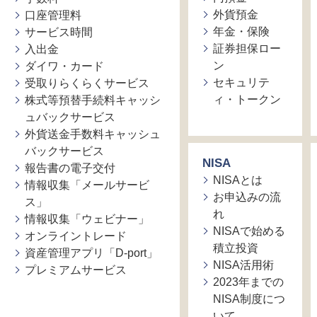
外貨預金
口座管理料
年金・保険
サービス時間
証券担保ロー
入出金
ン
ダイワ・カード
セキュリテ
受取りらくらくサービス
ィ・トークン
株式等預替手続料キャッシ
ュバックサービス
外貨送金手数料キャッシュ
バックサービス
NISA
報告書の電子交付
NISAとは
情報収集「メールサービ
お申込みの流
ス」
れ
情報収集「ウェビナー」
NISAで始める
オンライントレード
積立投資
資産管理アプリ「D-port」
NISA活用術
プレミアムサービス
2023年までの
NISA制度につ
いて