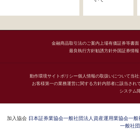
金融商品取引法のご案内
上場有価証券等書面
最良執行方針
勧誘方針
外国証券情報
動作環境
サイトポリシー
個人情報の取扱いについて
当社
お客様第一の業務運営に関する方針
内部者に該当され
システム
加入協会：
日本証券業協会
一般社団法人資産運用業協会
一般
一般社団