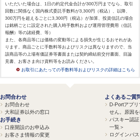
いただいた場合は、1日の約定代金合計が300万円までなら、取引
回数に関係なく国内株式委託手数料が3,300円（税込）、以降、
300万円を超えるごとに3,300円（税込）が加算、投資信託の場合
は銘柄ごとに設定された購入時手数料および運用管理費用（信託
報酬）等の諸経費、等）
また、各商品等には価格の変動等による損失が生じるおそれがあ
ります。商品ごとに手数料等およびリスクは異なりますので、当
該商品等の上場有価証券等書面または契約締結前交付書面、目論
見書、お客さま向け資料等をお読みください。
お取引にあたっての手数料等およびリスクの詳細はこちら
お問合わせ
よくあるご質
お問合わせ
D-Portア
大和証券以外の窓口
せん。原因を
お手続き
パスキー認証、
一覧＞
口座開設のお申込み
ログインパス
お客さま情報の変更