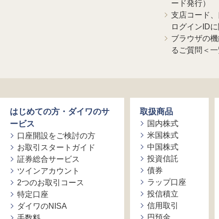
ード発行）
支店コード、
ログインID
ブラウザの機
るご質問＜一
はじめての方・ダイワのサ
取扱商品
ービス
国内株式
米国株式
口座開設をご検討の方
中国株式
お取引スタートガイド
投資信託
証券総合サービス
債券
ツインアカウント
ラップ口座
2つのお取引コース
投信積立
特定口座
信用取引
ダイワのNISA
円預金
手数料