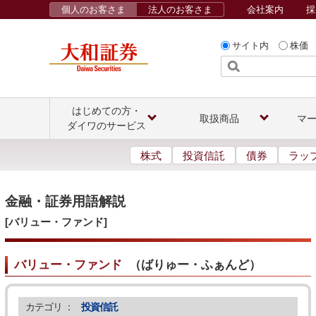
個人のお客さま
法人のお客さま
会社案内
採
サイト内
株価
はじめての方・
取扱商品
マ
ダイワのサービス
株式
投資信託
債券
ラッ
金融・証券用語解説
[バリュー・ファンド]
バリュー・ファンド
（
ばりゅー・ふぁんど
）
カテゴリ ：
投資信託