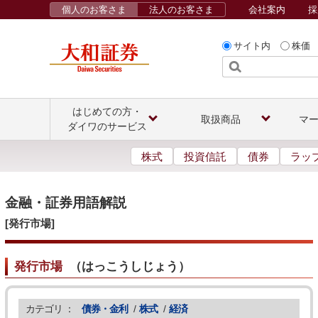
個人のお客さま
法人のお客さま
会社案内
採
サイト内
株価
はじめての方・
取扱商品
マ
ダイワのサービス
株式
投資信託
債券
ラッ
金融・証券用語解説
[発行市場]
発行市場
（
はっこうしじょう
）
カテゴリ ：
債券・金利
/
株式
/
経済