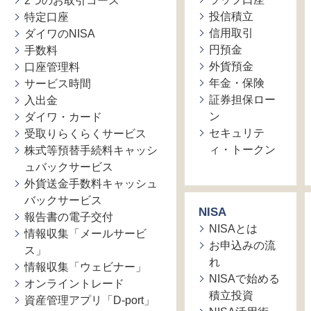
2つのお取引コース
投信積立
特定口座
信用取引
ダイワのNISA
円預金
手数料
外貨預金
口座管理料
年金・保険
サービス時間
証券担保ロー
入出金
ン
ダイワ・カード
セキュリテ
受取りらくらくサービス
ィ・トークン
株式等預替手続料キャッシ
ュバックサービス
外貨送金手数料キャッシュ
バックサービス
NISA
報告書の電子交付
NISAとは
情報収集「メールサービ
お申込みの流
ス」
れ
情報収集「ウェビナー」
NISAで始める
オンライントレード
積立投資
資産管理アプリ「D-port」