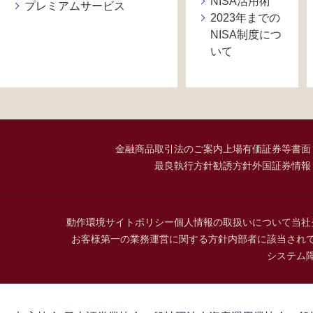
NISA活用術
プレミアムサービス
2023年までの
NISA制度につ
いて
金融商品取引法のご案内
上場有価証券等書面
最良執行方針
勧誘方針
外国証券情報
動作環境
サイトポリシー
個人情報の取扱いについて
当社
お客様第一の業務運営に関する方針
内部者に該当され
システム