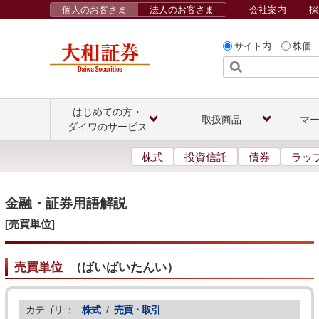
個人のお客さま
法人のお客さま
会社案内
採
サイト内
株価
はじめての方・
取扱商品
マ
ダイワのサービス
株式
投資信託
債券
ラッ
金融・証券用語解説
[売買単位]
売買単位
（
ばいばいたんい
）
カテゴリ ：
株式
/
売買・取引