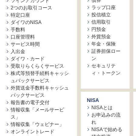
債券
ツインアカウント
ラップ口座
2つのお取引コース
投信積立
特定口座
信用取引
ダイワのNISA
円預金
手数料
外貨預金
口座管理料
年金・保険
サービス時間
証券担保ロー
入出金
ン
ダイワ・カード
セキュリテ
受取りらくらくサービス
ィ・トークン
株式等預替手続料キャッシ
ュバックサービス
外貨送金手数料キャッシュ
バックサービス
NISA
報告書の電子交付
NISAとは
情報収集「メールサービ
お申込みの流
ス」
れ
情報収集「ウェビナー」
NISAで始める
オンライントレード