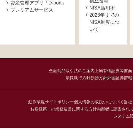
積立投資
資産管理アプリ「D-port」
NISA活用術
プレミアムサービス
2023年までの
NISA制度につ
いて
金融商品取引法のご案内
上場有価証券等書面
最良執行方針
勧誘方針
外国証券情報
動作環境
サイトポリシー
個人情報の取扱いについて
当社
お客様第一の業務運営に関する方針
内部者に該当され
システム