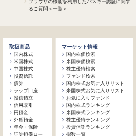
ブラウザの機能を利用したパスキー認証に関す
るご質問＜一覧＞
取扱商品
マーケット情報
国内株式
国内株価検索
米国株式
米国株価検索
中国株式
株主優待検索
投資信託
ファンド検索
債券
国内株式お気に入りリスト
ラップ口座
米国株式お気に入りリスト
投信積立
お気に入りファンド
信用取引
国内株式ランキング
円預金
米国株式ランキング
外貨預金
株主優待ランキング
年金・保険
投資信託ランキング
証券担保ロー
指数一覧