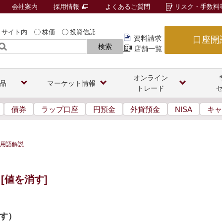
会社案内
採用情報
よくあるご質問
リスク・手数料
サイト内
株価
投資信託
資料請求
口座開
検索
店舗一覧
オンライン
品
マーケット情報
トレード
債券
ラップ口座
円預金
外貨預金
NISA
キャ
用語解説
[値を消す]
す
）