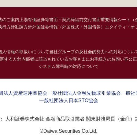
法のご案内
上場有価証券等書面・契約締結前交付書面
重要情報シート（
執行方針
勧誘方針
外国証券情報（外国株式・外国債券）
エクイティ・オ
個人情報の取扱いについて
当社グループの反社会的勢力への対応につい
関する方針
内部者に該当されているお客さまにお手続きのお願い
不公正
システム障害時の対応について
団法人資産運用業協会
一般社団法人金融先物取引業協会
一般社
一般社団法人日本STO協会
：
大和証券株式会社 金融商品取引業者 関東財務局長（金商）第
©Daiwa Securities Co.Ltd.